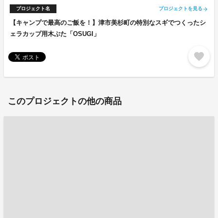
プロジェクト名
プロジェクトを見る
arrow_forward
【キャンプで最高のご飯を！】津市美杉町の特別なスギでつくったシ
ェラカップ用木ぶた「OSUGI」
favorite
このプロジェクトの他の商品