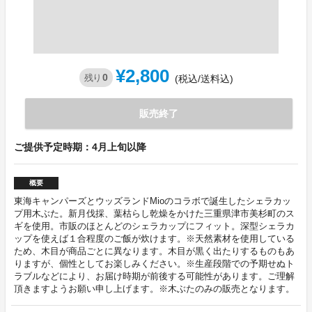
¥2,800
0
残り
(税込/送料込)
販売終了
ご提供予定時期：4月上旬以降
概要
東海キャンパーズとウッズランドMioのコラボで誕生したシェラカッ
プ用木ぶた。新月伐採、葉枯らし乾燥をかけた三重県津市美杉町のス
ギを使用。市販のほとんどのシェラカップにフィット。深型シェラカ
ップを使えば１合程度のご飯が炊けます。※天然素材を使用している
ため、木目が商品ごとに異なります。木目が黒く出たりするものもあ
りますが、個性としてお楽しみください。※生産段階での予期せぬト
ラブルなどにより、お届け時期が前後する可能性があります。ご理解
頂きますようお願い申し上げます。※木ぶたのみの販売となります。