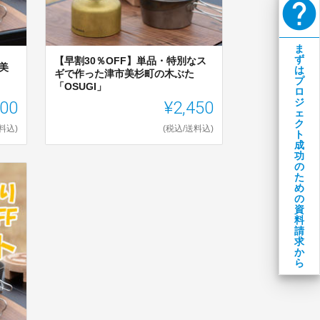
help
ま
ず
【早割30％OFF】単品・特別なス
美
は
ギで作った津市美杉町の木ぶた
プ
「OSUGI」
ロ
000
¥2,450
ジ
ェ
ク
料込)
(税込/送料込)
ト
成
功
の
た
め
の
資
料
請
求
か
ら