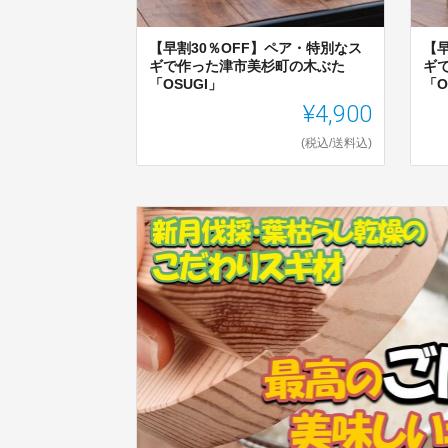
【早割30％OFF】ペア・特別なス
【
ギで作った津市美杉町の木ぶた
ギ
「OSUGI」
「O
¥4,900
(税込/送料込)