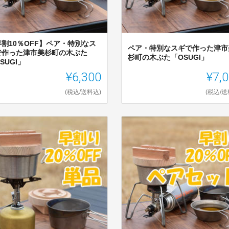
早割10％OFF】ペア・特別なス
ペア・特別なスギで作った津市
で作った津市美杉町の木ぶた
杉町の木ぶた「OSUGI」
SUGI」
¥6,300
¥7,
(税込/送料込)
(税込/送