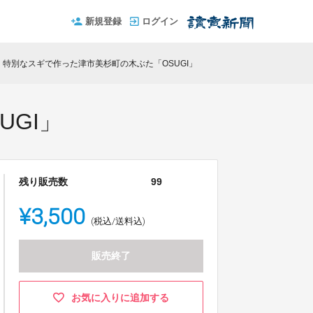
新規登録
ログイン
・特別なスギで作った津市美杉町の木ぶた「OSUGI」
GI」
残り販売数
99
¥3,500
(税込/送料込)
販売終了
お気に入りに追加する