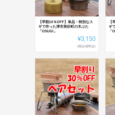
【早割10％OFF】単品・特別なス
【
ギで作った津市美杉町の木ぶた
ギ
「OSUGI」
「O
¥3,150
(税込/送料込)