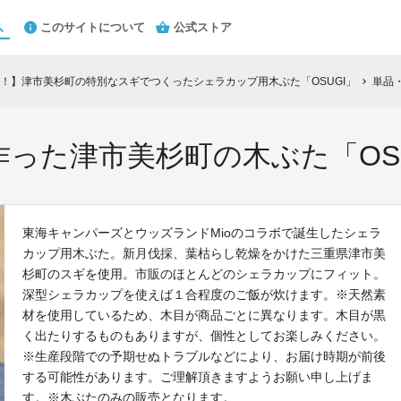
このサイトについて
公式ストア
！】津市美杉町の特別なスギでつくったシェラカップ用木ぶた「OSUGI」
単品
chevron_right
った津市美杉町の木ぶた「OSU
東海キャンパーズとウッズランドMioのコラボで誕生したシェラ
カップ用木ぶた。新月伐採、葉枯らし乾燥をかけた三重県津市美
杉町のスギを使用。市販のほとんどのシェラカップにフィット。
深型シェラカップを使えば１合程度のご飯が炊けます。※天然素
材を使用しているため、木目が商品ごとに異なります。木目が黒
く出たりするものもありますが、個性としてお楽しみください。
※生産段階での予期せぬトラブルなどにより、お届け時期が前後
する可能性があります。ご理解頂きますようお願い申し上げま
す。※木ぶたのみの販売となります。