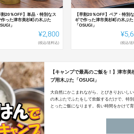
早割20％OFF】単品・特別なス
【早割20％OFF】ペア・特別
で作った津市美杉町の木ぶた
ギで作った津市美杉町の木ぶた
SUGI」
「OSUGI」
¥2,800
¥5,
(税込/送料込)
(税込/送
【キャンプで最高のご飯を！】津市美
プ用木ぶた「OSUGI」
大自然にかこまれながら、とびきりおいし
の木ぶたでふたをして炊飯するだけで、特
とったご飯になります。長い時間をかけて
ってみてください。