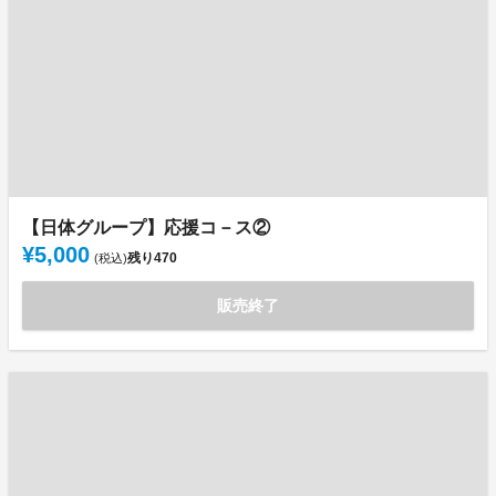
【日体グループ】応援コ－ス②
¥5,000
残り
470
(税込)
販売終了