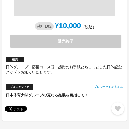
¥10,000
102
残り
(税込)
販売終了
概要
日体グループ 応援コース③ 感謝のお手紙とちょっとした日体記念
グッズをお送りいたします。
プロジェクト名
プロジェクトを見る
arrow_forward
日本体育大学グループの更なる発展を目指して！
favorite