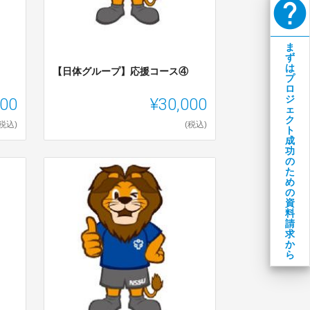
help
ま
ず
は
【日体グループ】応援コース④
プ
ロ
000
¥30,000
ジ
ェ
ク
(税込)
(税込)
ト
成
功
の
た
め
の
資
料
請
求
か
ら