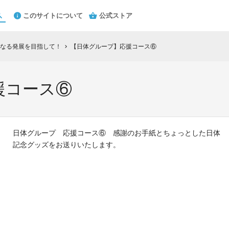
このサイトについて
公式ストア
なる発展を目指して！
【日体グループ】応援コース⑥
chevron_right
援コース⑥
日体グループ 応援コース⑥ 感謝のお手紙とちょっとした日体
記念グッズをお送りいたします。