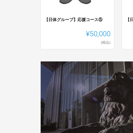
【日体グループ】応援コース⑤
【
¥50,000
(税込)