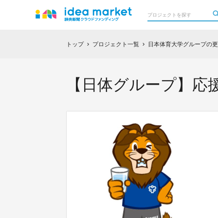
トップ
プロジェクト一覧
日本体育大学グループの更
chevron_right
chevron_right
【日体グループ】応