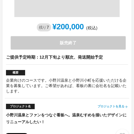
¥200,000
7
残り
(税込)
販売終了
ご提供予定時期：12月下旬より順次、発送開始予定
概要
企業向けのコースです。小野川温泉と小野川小町を応援いただける企
業を募集しています。ご希望があれば、看板の裏に会社名を記載いた
します。
プロジェクト名
プロジェクトを見る
arrow_forward
小野川温泉とファンをつなぐ看板へ。温泉むすめを描いたデザインに
リニューアルしたい！