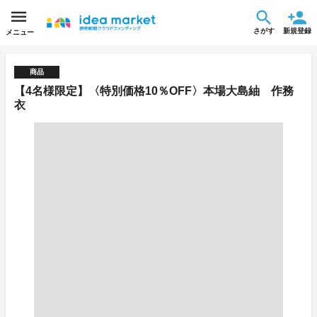
さがす
新規登録
メニュー
商品
【4名様限定】〈特別価格10％OFF〉本場大島紬 作務
衣