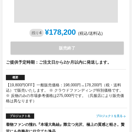
¥178,200
4
残り
(税込/送料込)
販売終了
ご提供予定時期：ご注文日から2か月以内に発送します。
概要
【19,800円OFF】一般販売価格：198,000円→178,200円（税・送料
込）で販売いたします。 ※ クラウドファンディング特別価格です。
※ 反物のみの市場参考価格は275,000円です。（呉服店により販売価
格は異なります）
プロジェクト名
プロジェクトを見る
arrow_forward
着物ファンの憧れ『本場大島紬』際立つ光沢、極上の質感と軽さ。贅
沢にも作務衣に仕立てた逸品。