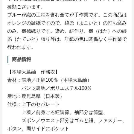
種類ございます。
ブルーが織の工程を含む全てが手作業です。この商品は
オレンジの証紙ですので、緯糸（よこいと）の打ち込み
のみ、機械織りです。染め、絣作り、機（はた）への縦
糸（たていと）張り等は、証紙の色に関係なく手作業で
行われます。
商品情報
【本場大島紬 作務衣】
素材：表地／正絹100％（本場大島紬）
パンツ裏地／ポリエステル100％
産地：鹿児島県（日本製）
仕様：上下のセパレート
上着／前身ごろ紐調節、袖部分は筒型、
ズボン／ウエスト部分はゴムと紐、ファスナー、
ボタン、両サイドにポケット