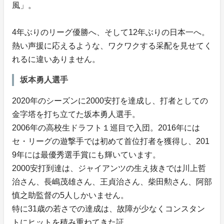
風」。
4年ぶりのリーグ優勝へ、そして12年ぶりの日本一へ。
熱い声援に応えるような、ワクワクする采配を見せてく
れるに違いありません。
坂本勇人選手
2020年のシーズンに2000安打を達成し、打者としての
金字塔を打ち立てた坂本勇人選手。
2006年の高校生ドラフト１巡目で入団。2016年には
セ・リーグの遊撃手では初めて首位打者を獲得し、201
9年には最優秀選手賞にも輝いています。
2000安打到達は、ジャイアンツの生え抜きでは川上哲
治さん、長嶋茂雄さん、王貞治さん、柴田勲さん、阿部
慎之助監督の5人しかいません。
特に31歳の若さでの達成は、故障が少なくコンスタン
トにヒットを積み重ねてきた証。