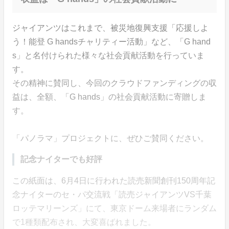
ジャイアンツはこれまで、被災地復興支援「応援しよ
う！能登 G handsチャリティー活動」など、「G hand
s」と名付けられた様々な社会貢献活動を行っていま
す。
その精神に賛同し、今回のクラウドファンディングの収
益は、全額、「G hands」の社会貢献活動に寄贈しま
す。
「パノラマ」プロジェクトに、ぜひご賛同ください。
記念ナイターでも好評
この紙面は、6月4日に行われた読売新聞創刊150周年記
念ナイターのセ・パ交流戦「読売ジャイアンツVS千葉
ロッテマリーンズ」にて、東京ドーム来場者にランダム
で1種類配布され、大変喜ばれました。