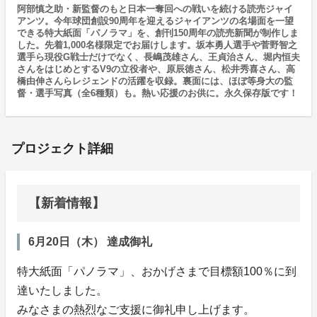
阿部慎之助・新監督のもと日本一奪回への戦いを続ける読売ジャイ
アンツ。今年球団創設90周年を迎えるジャイアンツの名場面を一望
できる特大紙面「パノラマ」を、創刊150周年の読売新聞が制作しま
した。先着1,000名様限定でお届けします。坂本勇人選手や菅野智之
選手ら現役G戦士だけでなく、長嶋茂雄さん、王貞治さん、堀内恒夫
さんをはじめとするV9の立役者や、原辰徳さん、松井秀喜さん、高
橋由伸さんらレジェンドの活躍を収録。裏面には、ほぼ等身大の監
督・選手写真（全6種類）も。熱い応援のお供に。永久保存版です！
プロジェクト詳細
【新着情報】
6月20日（木） 達成御礼
特大紙面「パノラマ」、おかげさまで目標額100％に到
達いたしました。
みなさまの熱烈なご支援に御礼申し上げます。