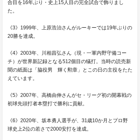
合目を16年ぶり・史上15人目の完全試合で飾りまし
た。
《3》1999年、上原浩治さんがルーキーでは19年ぶりの
20勝を達成。
《4》2003年、川相昌弘さん（現・一軍内野守備コー
チ）が世界新記録となる512個目の犠打。当時の読売新
聞の紙面は「脇役男 輝く勲章」とこの日の主役をたた
えています。
《5》2007年、高橋由伸さんがセ・リーグ初の開幕戦の
初球先頭打者本塁打で勝利に貢献。
《6》2020年、坂本勇人選手が、31歳10か月とプロ野
球史上2位の若さで2000安打を達成。