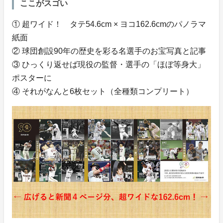
ここがスゴい
① 超ワイド！ タテ54.6cm × ヨコ162.6cmのパノラマ
紙面
② 球団創設90年の歴史を彩る名選手のお宝写真と記事
③ ひっくり返せば現役の監督・選手の「ほぼ等身大」
ポスターに
④ それがなんと6枚セット（全種類コンプリート）