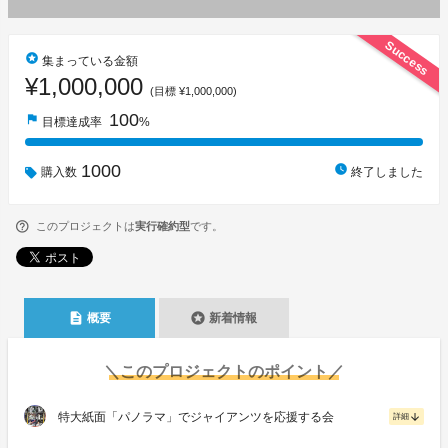
Success
stars
集まっている金額
¥1,000,000
(目標 ¥1,000,000)
100
flag
目標達成率
%
1000
watch_later
購入数
終了しました
このプロジェクトは
実行確約型
です。
description
stars
概要
新着情報
＼このプロジェクトのポイント／
特大紙面「パノラマ」でジャイアンツを応援する会
arrow_downward
詳細