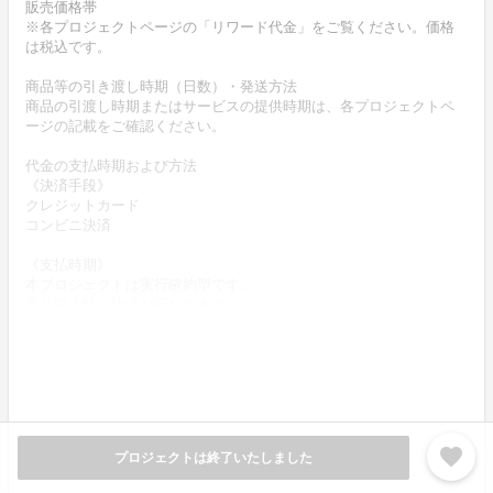
販売価格帯
※各プロジェクトページの「リワード代金」をご覧ください。価格
は税込です。
商品等の引き渡し時期（日数）・発送方法
商品の引渡し時期またはサービスの提供時期は、各プロジェクトペ
ージの記載をご確認ください。
代金の支払時期および方法
《決済手段》
クレジットカード
コンビニ決済
《支払時期》
本プロジェクトは実行確約型です。
商品購入時に決済が行われます。
商品代金以外に必要な費用 ／送料、消費税等
送料無料 (商品代金に含む)
返品の取扱条件／返品期限、返品時の送料負担または解約や退会条
件
favorite
プロジェクトは終了いたしました
《返品の取扱い条件》
輸送による商品の破損および発送ミスがあった場合のみ返品可。