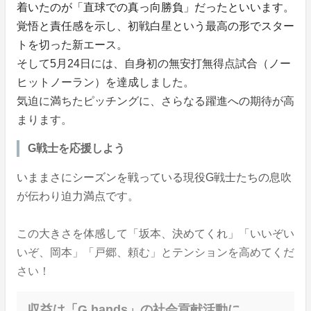
着いたのが「直球での真っ向勝負」だったといいます。
覚悟と責任感を示し、初戦白星という最高の形でスター
トを切った新エース。
そして5月24日には、自身初の無安打無得点試合（ノー
ヒットノーラン）を達成しました。
気迫に満ちたピッチングに、さらなる躍進への期待が高
まります。
G戦士を応援しよう
いままさにシーズンを戦っている現役G戦士たちの息吹
が伝わり迫力満点です。
この大きさを体感して「坂本、決めてくれ」「いいぞい
いぞ、岡本」「戸郷、頼む」とテンションを高めてくだ
さい！
収益は「G hands」の社会貢献活動に