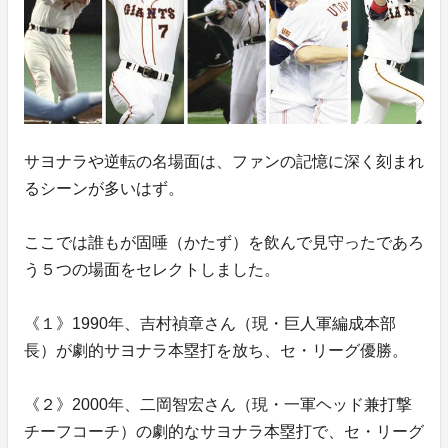
サヨナラや逆転の名場面は、ファンの記憶に深く刻まれ
るシーンが多いはず。
ここでは誰もが固唾（かたず）を飲んで見守ったであろ
う５つの場面をセレクトしました。
《１》1990年、吉村禎章さん（現・巨人軍編成本部
長）が劇的サヨナラ本塁打を放ち、セ・リーグ優勝。
《２》2000年、二岡智宏さん（現・一軍ヘッド兼打撃
チーフコーチ）の劇的なサヨナラ本塁打で、セ・リーグ