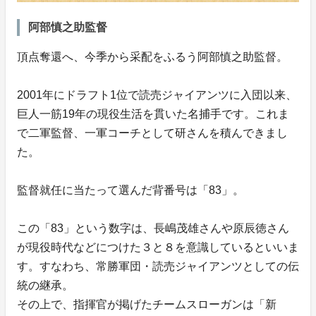
阿部慎之助監督
頂点奪還へ、今季から采配をふるう阿部慎之助監督。
2001年にドラフト1位で読売ジャイアンツに入団以来、
巨人一筋19年の現役生活を貫いた名捕手です。これま
で二軍監督、一軍コーチとして研さんを積んできまし
た。
監督就任に当たって選んだ背番号は「83」。
この「83」という数字は、長嶋茂雄さんや原辰徳さん
が現役時代などにつけた３と８を意識しているといいま
す。すなわち、常勝軍団・読売ジャイアンツとしての伝
統の継承。
その上で、指揮官が掲げたチームスローガンは「新