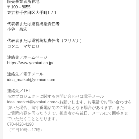
販売事業者所在地
〒100－8055
東京都千代田区大手町1-7-1
代表者または運営統括責任者
小谷 昌宏
代表者または運営統括責任者（フリガナ）
コタニ マサヒロ
連絡先／ホームページ
https://www.yomiuri.co.jp/
連絡先／電子メール
idea_market@yomiuri.com
連絡先／TEL
※本プロジェクトに関するお問い合わせは電子メール
idea_market@yomiuri.comへお願いします。お電話でお問い合わせを
頂いた場合、留守番電話でのご対応となる場合があります。また、
ご質問内容を伺ったうえで、担当者から後日、メールにて回答させ
ていただくこととなります。
070-4428-4190
（平日10時～17時）