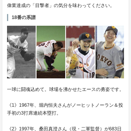
偉業達成の「目撃者」の気分を味わってください。
18番の系譜
一球に闘魂込めて。球場を沸かせたエースの勇姿です。
《1》1967年、堀内恒夫さんがノーヒットノーラン＆投
手初の3打席連続本塁打。
《2》1997年、桑田真澄さん（現・二軍監督）が683日