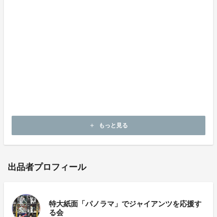
本プロジェクトは、全6種類セットで1,000円（消費
税・送料込み）。先着1,000名限定で募集します。
実行確約型の企画です。定員数に達しない場合でも、返
礼品（リターン）はお届けします。
発送は、ゆうメールにて、7月下旬までに行う予定です
（時期が前後する可能性がございます）。
ふるってご応募ください！
もっと見る
add
出品者プロフィール
特大紙面「パノラマ」でジャイアンツを応援す
る会