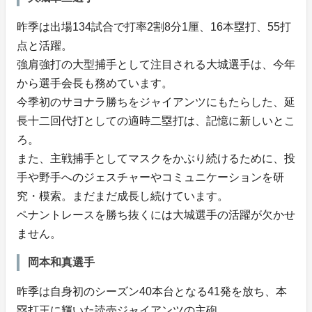
昨季は出場134試合で打率2割8分1厘、16本塁打、55打
点と活躍。
強肩強打の大型捕手として注目される大城選手は、今年
から選手会長も務めています。
今季初のサヨナラ勝ちをジャイアンツにもたらした、延
長十二回代打としての適時二塁打は、記憶に新しいとこ
ろ。
また、主戦捕手としてマスクをかぶり続けるために、投
手や野手へのジェスチャーやコミュニケーションを研
究・模索。まだまだ成長し続けています。
ペナントレースを勝ち抜くには大城選手の活躍が欠かせ
ません。
岡本和真選手
昨季は自身初のシーズン40本台となる41発を放ち、本
塁打王に輝いた読売ジャイアンツの主砲。