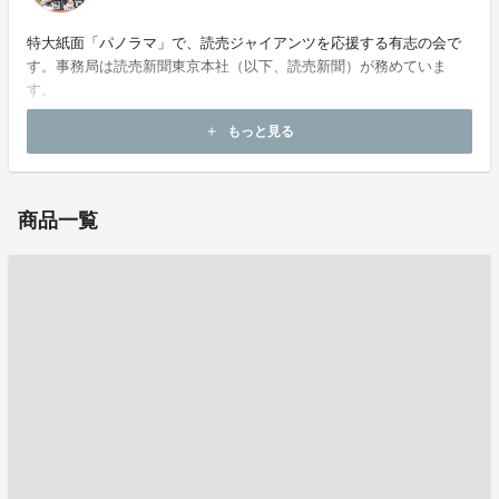
特大紙面「パノラマ」で、読売ジャイアンツを応援する有志の会で
す。事務局は読売新聞東京本社（以下、読売新聞）が務めていま
す。
もっと見る
add
お問い合わせ：
idea_market@yomiuri.com
商品一覧