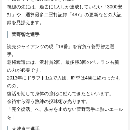
視線の先には、過去に1人しか達成していない「3000安
打」や、通算最多二塁打記録「487」の更新などの大記
録を見据えます。
菅野智之選手
読売ジャイアンツの現「18番」を背負う菅野智之選
手。
覇権奪還には、沢村賞2回、最多勝3回のベテラン右腕
の力が必要です。
2013年にドラフト1位で入団。昨季は4勝に終わったも
のの、
復活を期して身体の強化に励んできたといいます。
余裕すら漂う熟練の投球術が光ります。
「完全復活」へ、歩みを止めない菅野選手に熱いエール
を！
大城卓三選手