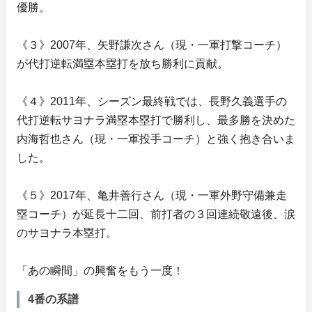
優勝。
《３》2007年、矢野謙次さん（現・一軍打撃コーチ）
が代打逆転満塁本塁打を放ち勝利に貢献。
《４》2011年、シーズン最終戦では、長野久義選手の
代打逆転サヨナラ満塁本塁打で勝利し、最多勝を決めた
内海哲也さん（現・一軍投手コーチ）と強く抱き合いま
した。
《５》2017年、亀井善行さん（現・一軍外野守備兼走
塁コーチ）が延長十二回、前打者の３回連続敬遠後、涙
のサヨナラ本塁打。
「あの瞬間」の興奮をもう一度！
4番の系譜