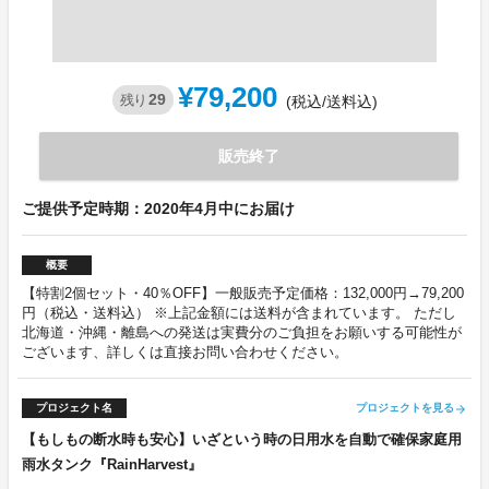
¥79,200
29
残り
(税込/送料込)
販売終了
ご提供予定時期：2020年4月中にお届け
概要
【特割2個セット・40％OFF】一般販売予定価格：132,000円→79,200
円（税込・送料込） ※上記金額には送料が含まれています。 ただし
北海道・沖縄・離島への発送は実費分のご負担をお願いする可能性が
ございます、詳しくは直接お問い合わせください。
プロジェクト名
プロジェクトを見る
arrow_forward
【もしもの断水時も安心】いざという時の日用水を自動で確保家庭用
雨水タンク『RainHarvest』