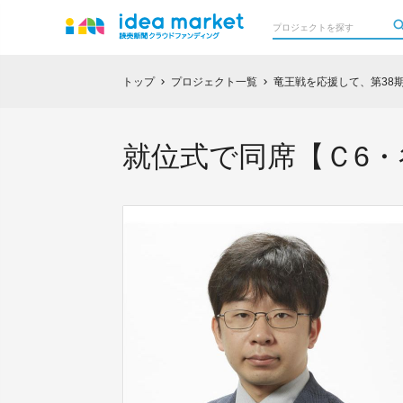
トップ
プロジェクト一覧
竜王戦を応援して、第38
chevron_right
chevron_right
就位式で同席【Ｃ6