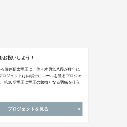
をお祝いしよう！
かる藤井聡太竜王に、佐々木勇気八段が昨年に
プロジェクトは両棋士にエールを送るプロジェ
、第38期竜王に竜王の象徴となる羽織を仕立
き）で贈呈する権利や、竜王戦で両対局者にご
参加権、竜王とのカフェ会への参加権など、Ａ
プロジェクトを見る