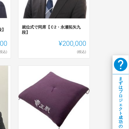
就位式で同席【Ｃ2・永瀬拓矢九
段】
段】
000
¥200,000
(税込)
(税込)
help
ま
ず
は
プ
ロ
ジ
ェ
ク
ト
成
功
の