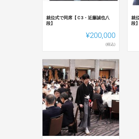
就位式で同席【Ｃ3・近藤誠也八
就
段】
段
¥200,000
(税込)