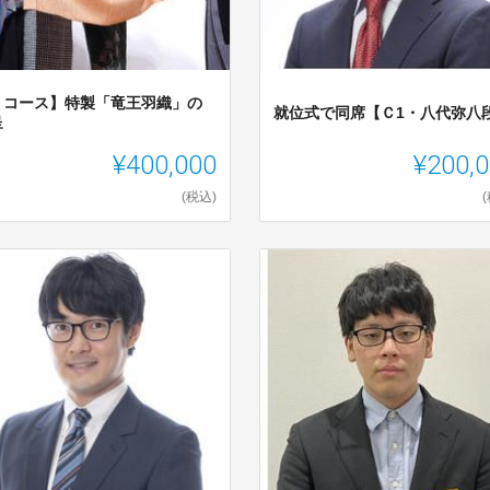
Ｂコース】特製「竜王羽織」の
就位式で同席【Ｃ1・八代弥八
呈
¥400,000
¥200,
(税込)