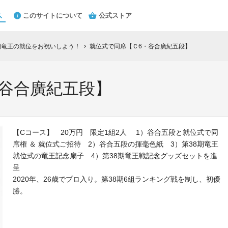
このサイトについて
公式ストア
期竜王の就位をお祝いしよう！
就位式で同席【Ｃ6・谷合廣紀五段】
chevron_right
・谷合廣紀五段】
【Cコース】 20万円 限定1組2人 1）谷合五段と就位式で同
席権 ＆ 就位式ご招待 2）谷合五段の揮毫色紙 3）第38期竜王
就位式の竜王記念扇子 4）第38期竜王戦記念グッズセットを進
2020年、26歳でプロ入り。第38期6組ランキング戦を制し、初優
勝。