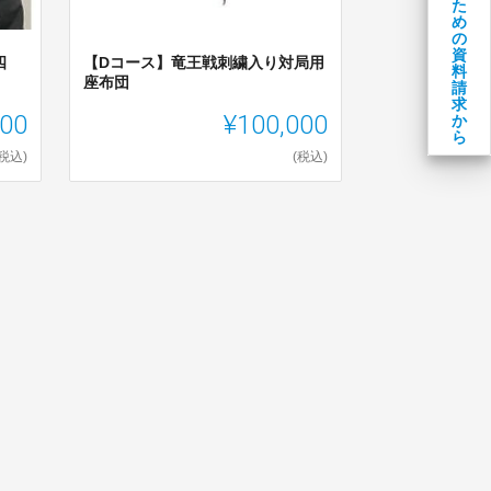
た
め
の
資
四
【Dコース】竜王戦刺繍入り対局用
料
座布団
請
求
000
¥100,000
か
ら
(税込)
(税込)