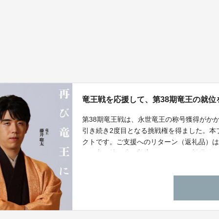
竜王戦を応援して、第38期竜王の就位
第38期竜王戦は、永世竜王の称号獲得がか
引き続き2度目となる挑戦権を得ました。本
クトです。ご支援へのリターン（返礼品）は
てて竜王就位式（着席・フルコース料理付
使用いただく座布団の贈呈権、就位式への
～Eの5コースを用意しました。