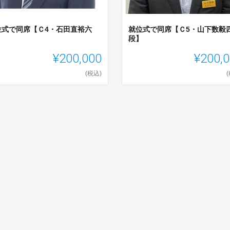
位式で同席【Ｃ4・石田直裕六
就位式で同席【Ｃ5・山下数毅
】
段】
¥200,000
¥200,
(税込)