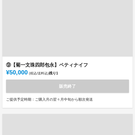
⑨【菊一文珠四郎包永】ペティナイフ
¥50,000
残り
1
(税込/送料込)
販売終了
ご提供予定時期：ご購入月の翌々月中旬から順次発送