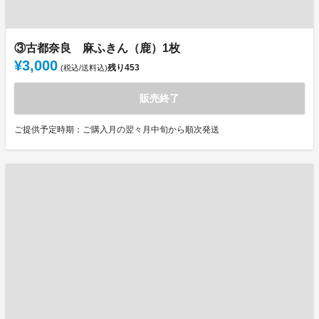
③古都奈良 麻ふきん（鹿）1枚
¥3,000
残り
453
(税込/送料込)
販売終了
ご提供予定時期：ご購入月の翌々月中旬から順次発送