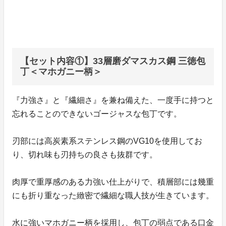
【セット内容①】33層磨ダマスカス鋼 三徳包
丁＜マホガニー柄＞
『力強さ』と『繊細さ』を兼ね備えた、一度手に持つと
忘れることのできないゴージャスな包丁です。
刃部には高炭素系ステンレス鋼のVG10を使用してお
り、切れ味も刃持ちの良さも抜群です。
肉厚で重厚感のある力強い仕上がりで、積層部には幾重
にも折り重なった緻密で繊細な職人技が生きています。
水に強いマホガニー柄を採用し、包丁の弱点である口金