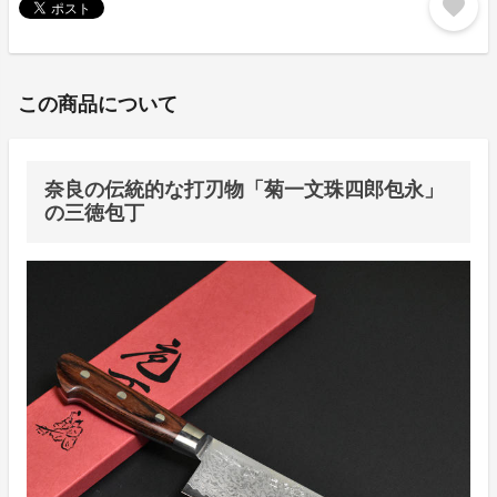
favorite
この商品について
奈良の伝統的な打刃物「菊一文珠四郎包永」
の三徳包丁