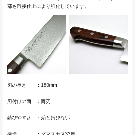
部も溶接仕上により強化しています。
刃の長さ ：180mm
刃付けの面 ：両刃
錆びやすさ ：殆ど錆びない
構造 ：ダマスカス33層