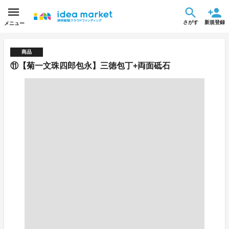
さがす
新規登録
メニュー
商品
⑪【菊一文珠四郎包永】三徳包丁+両面砥石