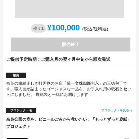
¥100,000
1
残り
(税込/送料込)
販売終了
ご提供予定時期：ご購入月の翌々月中旬から順次発送
概要
奈良の由緒正しき打刃物のお店「菊一文珠四郎包永」の三徳包丁で
す。職人技が詰まったゴージャスな一品を、お手入れ用の砥石とセッ
トにしました。 鹿紙袋と一緒にお届けします！
プロジェクト名
プロジェクトを見る
arrow_forward
奈良公園の鹿を、ビニールごみから救いたい！「もっとずっと鹿紙」
プロジェクト