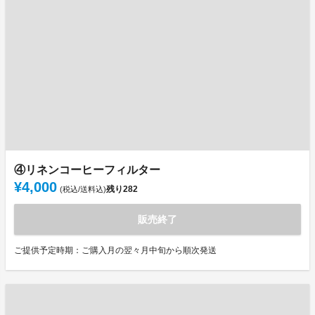
④リネンコーヒーフィルター
¥4,000
残り
282
(税込/送料込)
販売終了
ご提供予定時期：ご購入月の翌々月中旬から順次発送