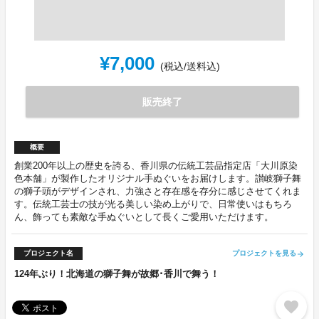
¥7,000
(税込/送料込)
販売終了
概要
創業200年以上の歴史を誇る、香川県の伝統工芸品指定店「大川原染
色本舗」が製作したオリジナル手ぬぐいをお届けします。讃岐獅子舞
の獅子頭がデザインされ、力強さと存在感を存分に感じさせてくれま
す。伝統工芸士の技が光る美しい染め上がりで、日常使いはもちろ
ん、飾っても素敵な手ぬぐいとして長くご愛用いただけます。
プロジェクト名
プロジェクトを見る
arrow_forward
124年ぶり！北海道の獅子舞が故郷･香川で舞う！
favorite