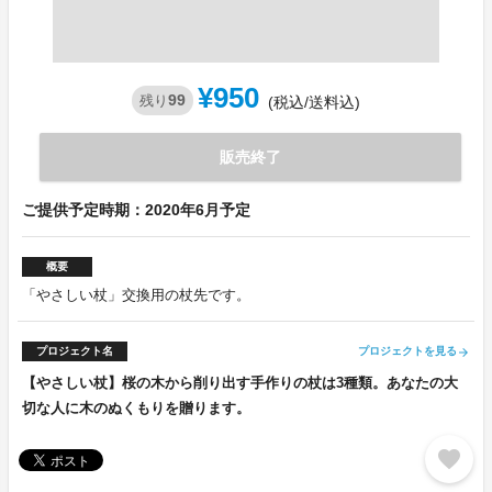
¥950
99
残り
(税込/送料込)
販売終了
ご提供予定時期：2020年6月予定
概要
「やさしい杖」交換用の杖先です。
プロジェクト名
プロジェクトを見る
arrow_forward
【やさしい杖】桜の木から削り出す手作りの杖は3種類。あなたの大
切な人に木のぬくもりを贈ります。
favorite