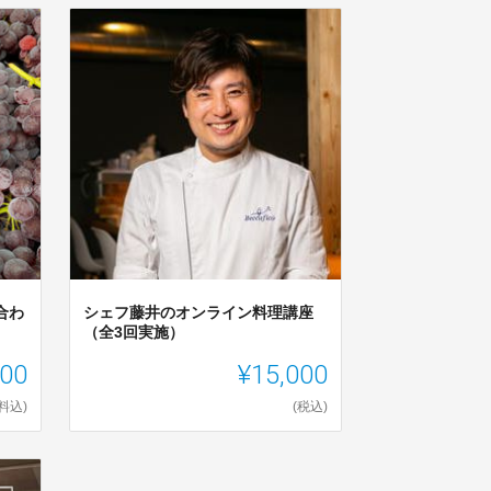
合わ
シェフ藤井のオンライン料理講座
（全3回実施）
000
¥15,000
料込)
(税込)