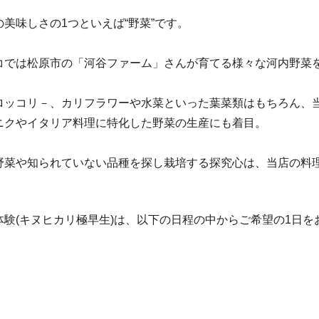
美味しさの1つといえば“野菜”です。
コでは松原市の「河谷ファーム」さんが育てる様々な河内野菜
ロッコリ－、カリフラワーや水菜といった葉菜類はもちろん、
ニクやイタリア料理に特化した野菜の生産にも着目。
野菜や知られていない品種を探し栽培する探究心は、当店の料
体験(キヌヒカリ極早生)は、以下の日程の中からご希望の1日を
）
）