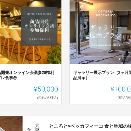
品開発オンライン会議参加権利
ギャラリー展示プラン（2ヶ月
プレ食事券
品展示）
¥50,000
¥100,
(税込/送料込)
(税込/送
ところと×ベッカフィーコ 食と地域の