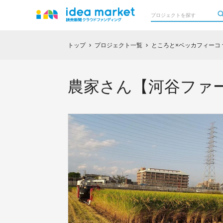
トップ
プロジェクト一覧
ところと×ベッカフィーコ
chevron_right
chevron_right
農家さん【河谷ファ