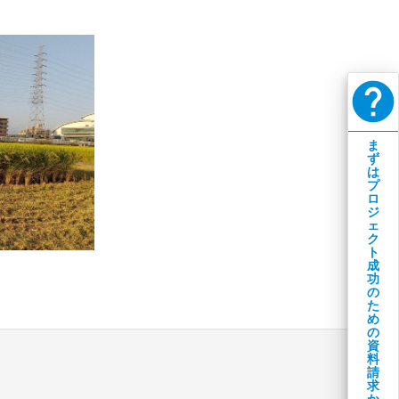
help
ま
ず
は
プ
ロ
ジ
ェ
ク
ト
成
功
の
た
め
の
資
料
請
求