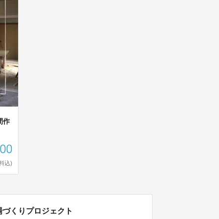
間作
000
料込)
場づくりプロジェクト