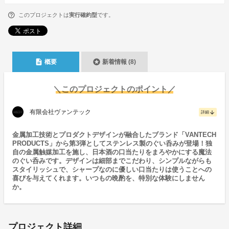
このプロジェクトは
実行確約型
です。
description
stars
概要
新着情報 (8)
＼このプロジェクトのポイント／
有限会社ヴァンテック
arrow_downward
詳細
金属加工技術とプロダクトデザインが融合したブランド「VANTECH
PRODUCTS」から第3弾としてステンレス製のぐい呑みが登場！独
自の金属触媒加工を施し、日本酒の口当たりをまろやかにする魔法
のぐい呑みです。デザインは細部までこだわり、シンプルながらも
スタイリッシュで、シャープなのに優しい口当たりは使うことへの
喜びを与えてくれます。いつもの晩酌を、特別な体験にしません
か。
プロジェクト詳細