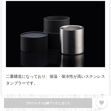
二重構造になっており、保温・保冷性が高いステンレス
タンブラーです。
直径と高さが共に78mmというサイズ感は、飲み物を選
favorite
ばない高い汎用性のある大きさとなっております。二重
プロジェクトは終了いたしました
構造の外側には1.2mmという肉厚のステンレスを使用