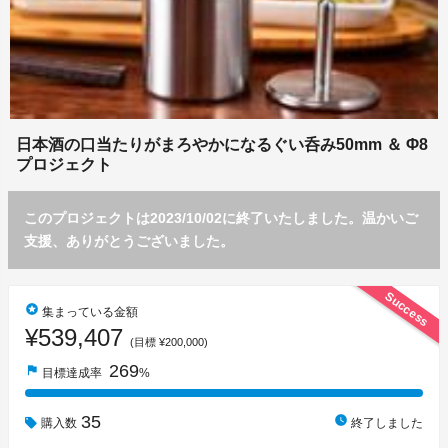
日本酒の口当たりがまろやかになるぐい呑み50mm ＆ Φ8
プロジェクト
このプロジェクトは2023/10/02に終了いたしました。温かいご
支援、ありがとうございました。
Success
stars
集まっている金額
¥539,407
(目標 ¥200,000)
269
flag
目標達成率
%
35
watch_later
購入数
終了しました