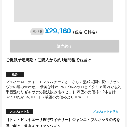
¥29,160
9
残り
(税込/送料込)
販売終了
ご提供予定時期：ご購入から約1週間程でお届け
概要
ブルネッロ・ディ・モンタルチーノと、さらに熟成期間の長いリゼル
ヴァの組み合わせ。 優美な味わいのブルネッロとイタリア国内でも入
手困難なリゼルヴァの贅沢飲み比べセット 希望小売価格：2本合計
32,400円が 29,160円 （希望小売価格より10%OFF）
プロジェクト名
プロジェクトを見る
arrow_forward
【トレ・ビッキエーリ獲得ワイナリー】ジャンニ・ブルネッリの名を
受け継ぐ、希少イタリアンワイン