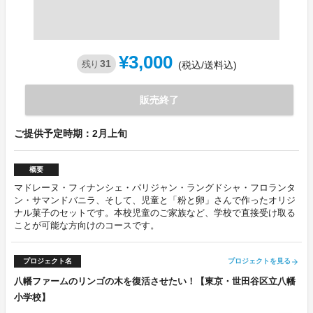
¥3,000
31
残り
(税込/送料込)
販売終了
ご提供予定時期：2月上旬
概要
マドレーヌ・フィナンシェ・パリジャン・ラングドシャ・フロランタ
ン・サマンドバニラ、そして、児童と「粉と卵」さんで作ったオリジ
ナル菓子のセットです。本校児童のご家族など、学校で直接受け取る
ことが可能な方向けのコースです。
プロジェクト名
プロジェクトを見る
arrow_forward
八幡ファームのリンゴの木を復活させたい！【東京・世田谷区立八幡
小学校】