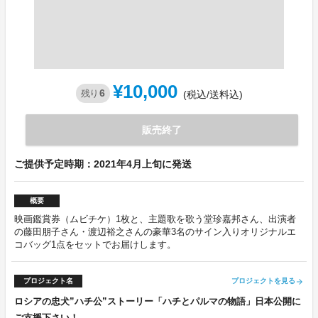
¥10,000
6
残り
(税込/送料込)
販売終了
ご提供予定時期：2021年4月上旬に発送
概要
映画鑑賞券（ムビチケ）1枚と、主題歌を歌う堂珍嘉邦さん、出演者
の藤田朋子さん・渡辺裕之さんの豪華3名のサイン入りオリジナルエ
コバッグ1点をセットでお届けします。
プロジェクト名
プロジェクトを見る
arrow_forward
ロシアの忠犬”ハチ公”ストーリー「ハチとパルマの物語」日本公開に
ご支援下さい！