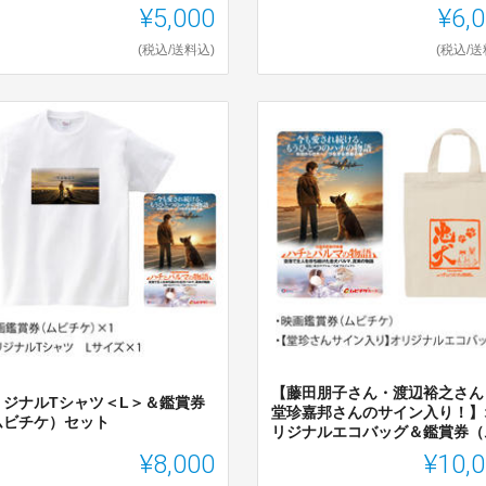
¥5,000
¥6,
(税込/送料込)
(税込/送
【藤田朋子さん・渡辺裕之さん
リジナルTシャツ＜L＞＆鑑賞券
堂珍嘉邦さんのサイン入り！】
ムビチケ）セット
リジナルエコバッグ＆鑑賞券（ム.
¥8,000
¥10,