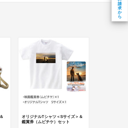
請
求
か
ら
＆
オリジナルTシャツ＜Sサイズ＞＆
鑑賞券（ムビチケ）セット