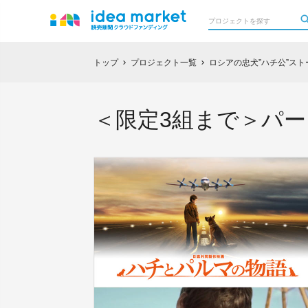
トップ
プロジェクト一覧
ロシアの忠犬”ハチ公”ス
chevron_right
chevron_right
＜限定3組まで＞パ