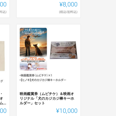
000
¥8,000
料込)
(税込/送料込)
・
映画鑑賞券（ムビチケ）＆映画オ
オ
リジナル「犬のカジカジ棒キーホ
..
ルダー」セット
000
¥10,000