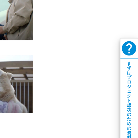
help
ま
ず
は
プ
ロ
ジ
ェ
ク
ト
成
功
の
た
め
の
資
料