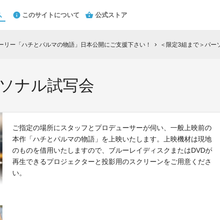
このサイトについて
公式ストア
トーリー「ハチとパルマの物語」日本公開にご支援下さい！
＜限定3組まで＞パー
chevron_right
ーソナル試写会
ご指定の場所にスタッフとプロデューサーが伺い、一般上映前の
本作「ハチとパルマの物語」を上映いたします。上映機材は現地
のものを借用いたしますので、ブルーレイディスクまたはDVDが
再生できるプロジェクターと投影用のスクリーンをご用意くださ
い。