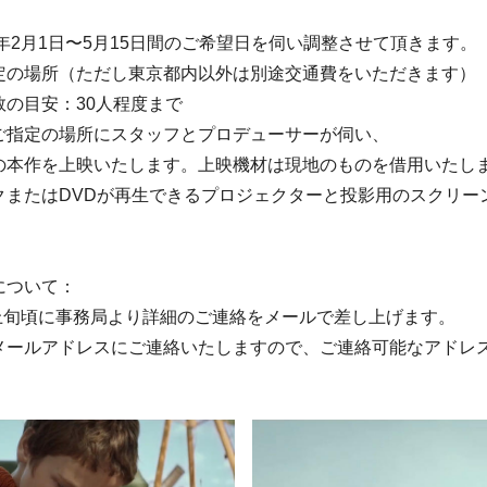
1年2月1日〜5月15日間のご希望日を伺い調整させて頂きます。
定の場所（ただし東京都内以外は別途交通費をいただきます）
数の目安：30人程度まで
ご指定の場所にスタッフとプロデューサーが伺い、
本作を上映いたします。上映機材は現地のものを借用いたし
クまたはDVDが再生できるプロジェクターと投影用のスクリー
について：
月上旬頃に事務局より詳細のご連絡をメールで差し上げます。
ールアドレスにご連絡いたしますので、ご連絡可能なアドレ
。