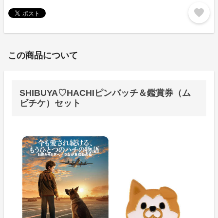
favorite
この商品について
SHIBUYA♡HACHIピンバッチ＆鑑賞券（ム
ビチケ）セット