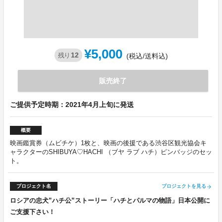
¥5,000
12
残り
(税込/送料込)
販売終了
ご提供予定時期：2021年4月上旬に発送
概要
映画鑑賞券（ムビチケ）1枚と、映画の後援である渋谷区観光協会キ
ャラクターのSHIBUYA♡HACHI （ブヤ ラブ ハチ）ピンバッジのセッ
ト。
プロジェクト名
プロジェクトを見る
arrow_forward
ロシアの忠犬”ハチ公”ストーリー「ハチとパルマの物語」日本公開に
ご支援下さい！