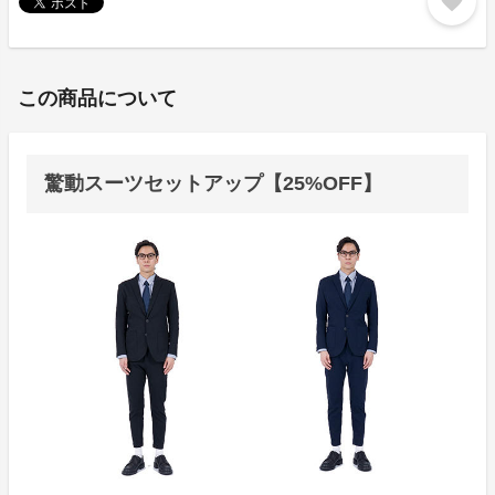
favorite
この商品について
驚動スーツセットアップ【25%OFF】