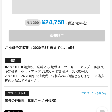
¥24,750
200
残り
(税込/送料込)
販売終了
ご提供予定時期：2020年3月末までにお届け
概要
■25%OFF ■ 消費税・送料込み 驚動スーツ セットアップ 一般販売
予定価格 セットアップ 33,000円 特別価格 33,000円の
25%OFF→24,750円 ※消費税・送料込みの価格となります。 ※購入
後の返品はできません。
プロジェクト名
プロジェクトを見る
arrow_forward
驚異の伸縮性！驚動スーツ ANERD