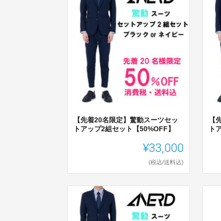
【先着20名限定】驚動スーツセッ
【
トアップ2組セット【50%OFF】
トア
¥33,000
(税込/送料込)