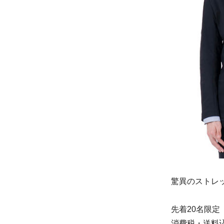
驚異のストレ
先着20名限定 
消費税・送料