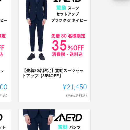
セッ
【先着80名限定】驚動スーツセッ
トアップ【35%OFF】
800
¥21,450
料込)
(税込/送料込)