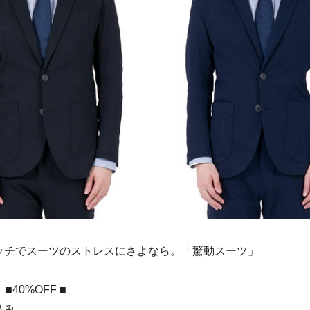
ッチでスーツのストレスにさよなら。「驚動スーツ」
■40%OFF ■
込み