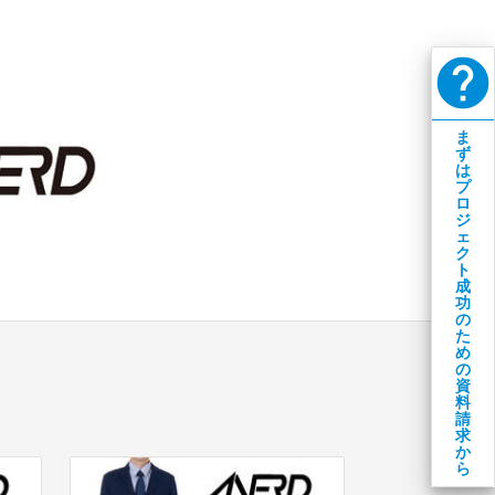
help
ま
ず
は
プ
ロ
ジ
ェ
ク
ト
成
功
の
た
め
の
資
料
請
求
か
ら