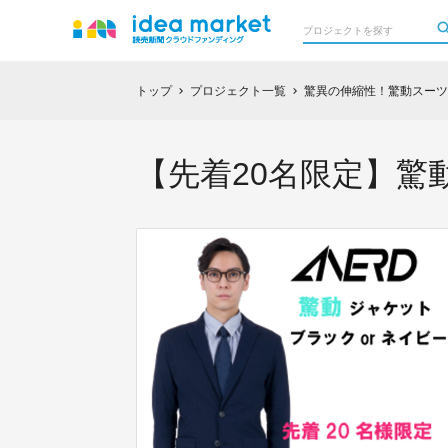
トップ
プロジェクト一覧
驚異の伸縮性！驚動スーツ 
chevron_right
chevron_right
【先着20名限定】驚