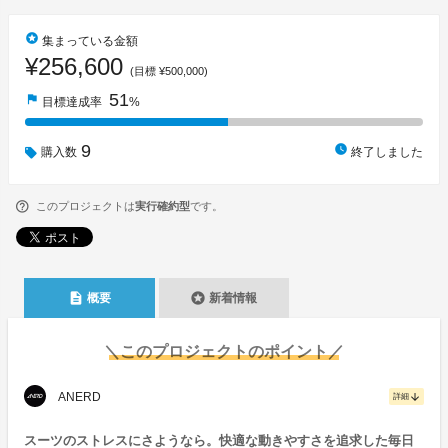
stars
集まっている金額
¥256,600
(目標 ¥500,000)
51
flag
目標達成率
%
9
watch_later
購入数
終了しました
このプロジェクトは
実行確約型
です。
description
stars
概要
新着情報
＼このプロジェクトのポイント／
ANERD
arrow_downward
詳細
スーツのストレスにさようなら。快適な動きやすさを追求した毎日