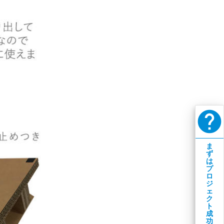
help
ま
ず
は
プ
ロ
ジ
ェ
ク
ト
成
功