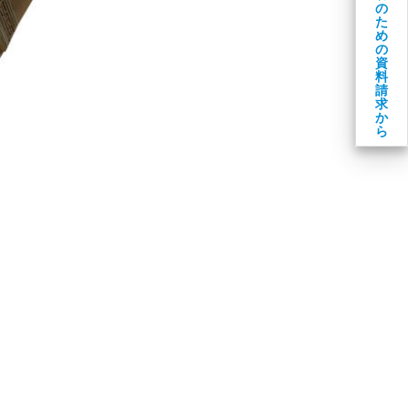
の
た
め
の
資
料
請
求
か
ら