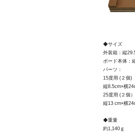
◆サイズ
外装箱：縦29.5
ボード本体：縦2
パーツ：
15度用 (２個)
縦8.5cm×横24
25度用 (２個
縦13 cm×横24
◆重量
約1,140ｇ 