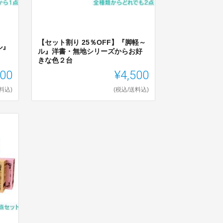
【セット割り 25％OFF】『脚軽～
ル』
ル』洋書・無地シリーズからお好
きな色２台
700
¥4,500
料込)
(税込/送料込)