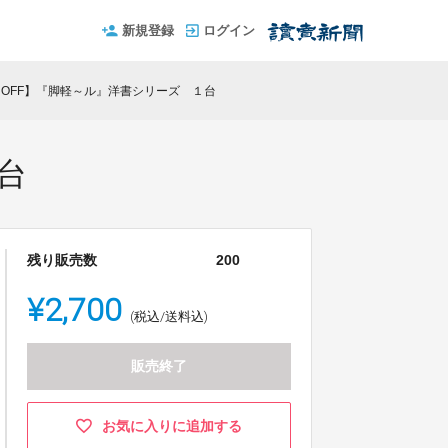
新規登録
ログイン
％OFF】『脚軽～ル』洋書シリーズ １台
台
残り販売数
200
¥2,700
(税込/送料込)
販売終了
お気に入りに追加する