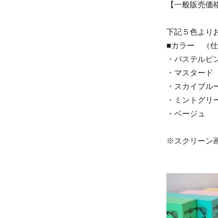
【一般販売価格
下記５色より
■カラー （
・パステルピ
・マスタード
・スカイブル
・ミントグリ
・ベージュ
※スクリーン