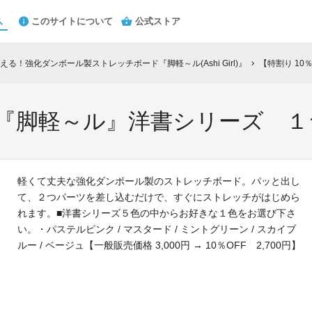
このサイトについて
公式ストア
る！強化ダンボール製ストレッチボード『脚軽～ル(Ashi Girl)』
【特割り 10
chevron_right
F】『脚軽～ル』洋書シリーズ １
軽くて丈夫な強化ダンボール製のストレッチボード。パッと出し
て、２つパーツを差し込むだけで、すぐにストレッチがはじめら
れます。■洋書シリーズ５色の中からお好きな１色をお選び下さ
い。・パステルピンク / マスタード / ミントグリーン / スカイブ
ルー / ベージュ【一般販売価格 3,000円 → 10％OFF 2,700円】