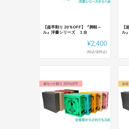
【超早割り 20％OFF】『脚軽～
【超
ル』洋書シリーズ １台
ル
¥2,400
(税込/送料込)