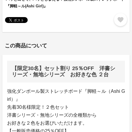
『脚軽～ル(Ashi Girl)』
favorite
この商品について
【限定30名】セット割り 25％OFF 洋書シ
リーズ・無地シリーズ お好きな色 ２台
強化ダンボール製ストレッチボード『脚軽～ル（Ashi G
irl）』
先着30名様限定！２色セット
洋書シリーズ・無地シリーズの全種類から
お好きな２色をお選びいただけます。
【一般販売価格の25％OFF】