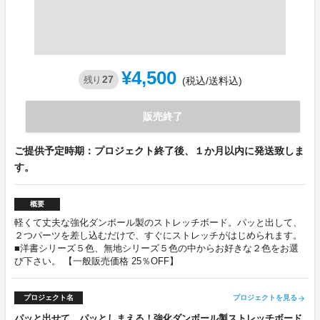
¥4,500
27
残り
(税込/送料込)
販売終了
ご提供予定時期：プロジェクト終了後、１か月以内に発送致しま
す。
概要
軽くて丈夫な強化ダンボール製のストレッチボード。パッと出して、
２つパーツを差し込むだけで、すぐにストレッチがはじめられます。
■洋書シリーズ５色、無地シリーズ５色の中からお好きな２色をお選
び下さい。 【一般販売価格 25％OFF】
プロジェクト名
プロジェクトを見る
arrow_forward
パッと出せて、パッとしまえる！強化ダンボール製ストレッチボード