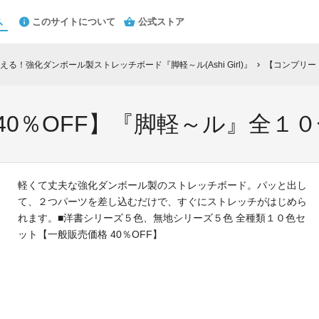
このサイトについて
公式ストア
る！強化ダンボール製ストレッチボード『脚軽～ル(Ashi Girl)』
【コンプリー
chevron_right
40％OFF】『脚軽～ル』全１
軽くて丈夫な強化ダンボール製のストレッチボード。パッと出し
て、２つパーツを差し込むだけで、すぐにストレッチがはじめら
れます。■洋書シリーズ５色、無地シリーズ５色 全種類１０色セ
ット【一般販売価格 40％OFF】