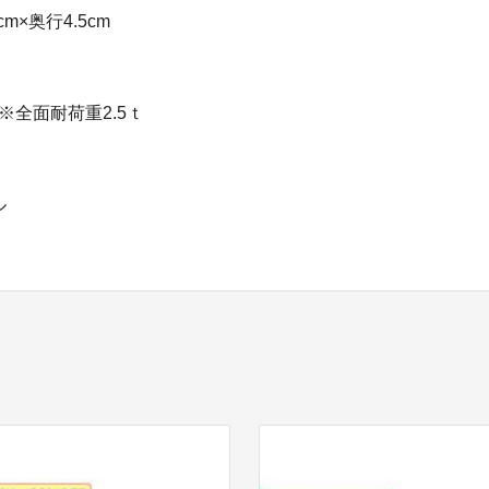
cm×奥行4.5cm
※全面耐荷重2.5ｔ
ル