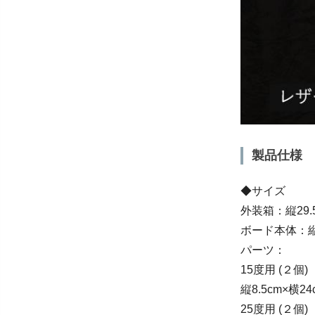
製品仕様
◆サイズ
外装箱：縦29.5
ボード本体：縦2
パーツ：
15度用 (２個)
縦8.5cm×横24
25度用 (２個)