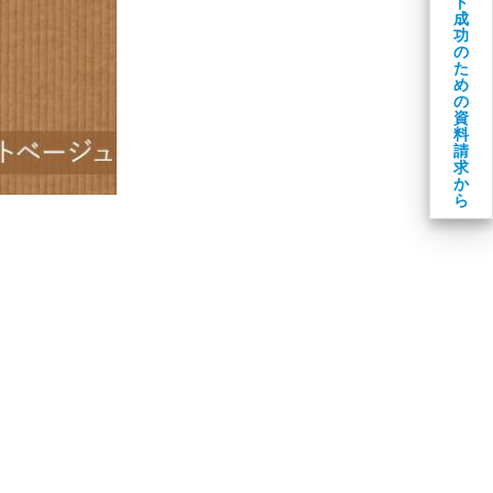
ト
成
功
の
た
め
の
資
料
請
求
か
ら