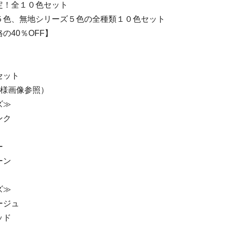
定！全１０色セット
５色、無地シリーズ５色の全種類１０色セット
の40％OFF】
セット
仕様画像参照）
ズ≫
ンク
ー
ーン
ズ≫
ージュ
ッド