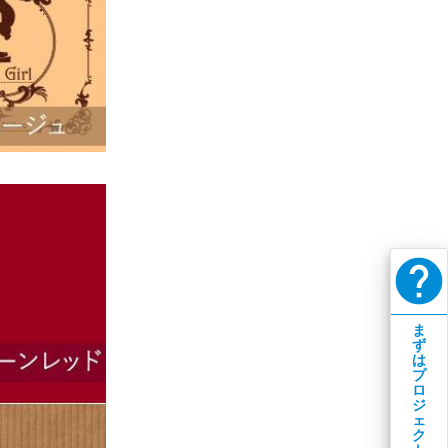
help
ま
ず
は
プ
ロ
ジ
ェ
ク