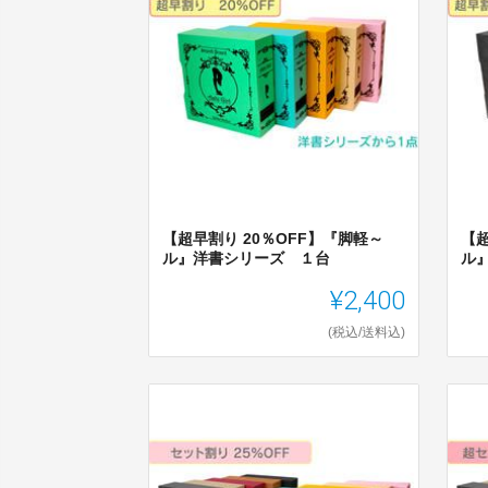
【超早割り 20％OFF】『脚軽～
【超
ル』洋書シリーズ １台
ル
¥2,400
(税込/送料込)