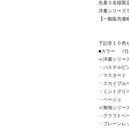
先着５名様限
洋書シリーズ
【一般販売価格
下記全１０色
■カラー （
≪洋書シリー
・パステルピ
・マスタード
・スカイブル
・ミントグリ
・ベージュ
≪無地シリー
・クラフトベ
・プレーンレ