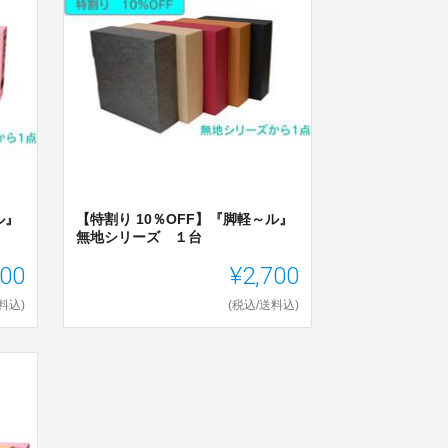
ル』
【特割り 10％OFF】『脚軽～ル』
無地シリーズ １台
700
¥2,700
料込)
(税込/送料込)