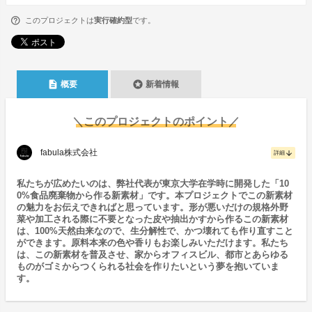
このプロジェクトは
実行確約型
です。
description
stars
概要
新着情報
＼このプロジェクトのポイント／
fabula株式会社
arrow_downward
詳細
私たちが広めたいのは、弊社代表が東京大学在学時に開発した「10
0%食品廃棄物から作る新素材」です。本プロジェクトでこの新素材
の魅力をお伝えできればと思っています。形が悪いだけの規格外野
菜や加工される際に不要となった皮や抽出かすから作るこの新素材
は、100%天然由来なので、生分解性で、かつ壊れても作り直すこと
ができます。原料本来の色や香りもお楽しみいただけます。私たち
は、この新素材を普及させ、家からオフィスビル、都市とあらゆる
ものがゴミからつくられる社会を作りたいという夢を抱いていま
す。