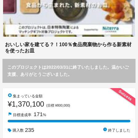
おいしい家を建てる？！100％食品廃棄物から作る新素材
を使ったお皿
このプロジェクトは2022/03/31に終了いたしました。温かいご
支援、ありがとうございました。
Success
stars
集まっている金額
¥1,370,100
(目標 ¥800,000)
171
flag
目標達成率
%
235
watch_later
購入数
終了しました