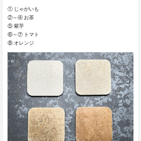
① じゃがいも
②～④ お茶
⑤ 紫芋
⑥～⑦ トマト
⑧ オレンジ