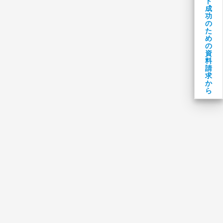
ト
成
功
の
た
め
の
資
料
請
求
か
ら