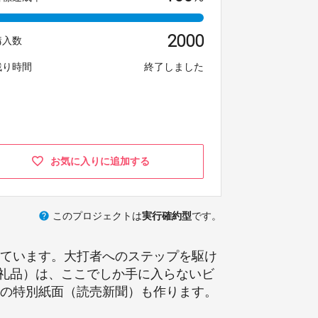
2000
購入数
残り時間
終了しました
お気に入りに追加する
help
このプロジェクトは
実行確約型
です。
っています。大打者へのステップを駆け
礼品）は、ここでしか手に入らないビ
打の特別紙面（読売新聞）も作ります。