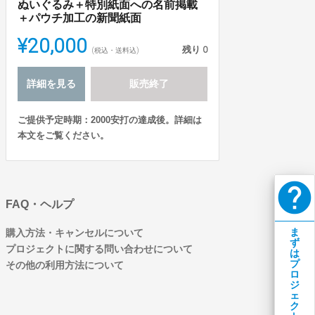
ぬいぐるみ＋特別紙面への名前掲載
＋パウチ加工の新聞紙面
¥20,000
残り
0
(税込・送料込)
詳細を見る
販売終了
ご提供予定時期：2000安打の達成後。詳細は
本文をご覧ください。
help
FAQ・ヘルプ
ま
購入方法・キャンセルについて
ず
プロジェクトに関する問い合わせについて
は
プ
その他の利用方法について
ロ
ジ
ェ
ク