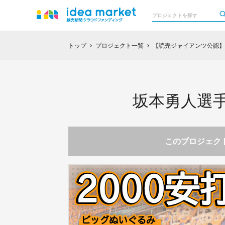
トップ
プロジェクト一覧
【読売ジャイアンツ公認】
chevron_right
chevron_right
坂本勇人選手
このプロジェクト