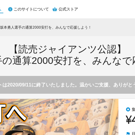
このサイトについて
公式ストア
坂本勇人選手の通算2000安打を、みんなで応援しよう！
【読売ジャイアンツ公認】
の通算2000安打を、みんな
は2020/09/11に終了いたしました。温かいご支援、ありが
stars
¥
flag