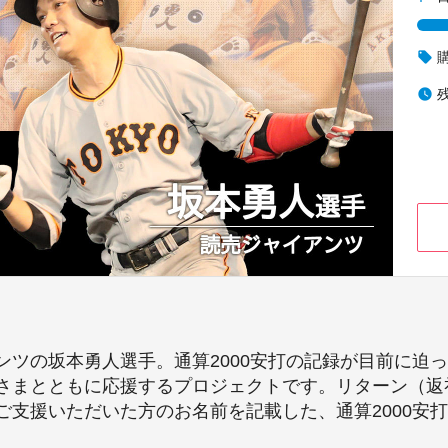
local_offer
watch_later
ンツの坂本勇人選手。通算2000安打の記録が目前に迫
さまとともに応援するプロジェクトです。リターン（返
ご支援いただいた方のお名前を記載した、通算2000安