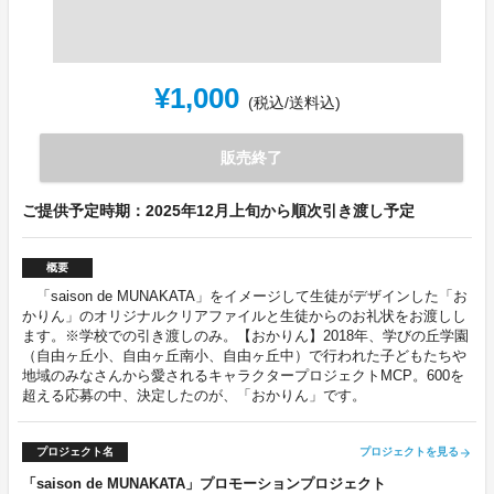
¥1,000
(税込/送料込)
販売終了
ご提供予定時期：2025年12月上旬から順次引き渡し予定
概要
「saison de MUNAKATA」をイメージして生徒がデザインした「お
かりん」のオリジナルクリアファイルと生徒からのお礼状をお渡しし
ます。※学校での引き渡しのみ。【おかりん】2018年、学びの丘学園
（自由ヶ丘小、自由ヶ丘南小、自由ヶ丘中）で行われた子どもたちや
地域のみなさんから愛されるキャラクタープロジェクトMCP。600を
超える応募の中、決定したのが、「おかりん」です。
プロジェクト名
プロジェクトを見る
arrow_forward
「saison de MUNAKATA」プロモーションプロジェクト