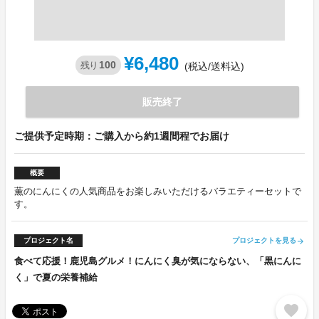
¥6,480
100
残り
(税込/送料込)
販売終了
ご提供予定時期：ご購入から約1週間程でお届け
概要
薫のにんにくの人気商品をお楽しみいただけるバラエティーセットで
す。
プロジェクト名
プロジェクトを見る
arrow_forward
食べて応援！鹿児島グルメ！にんにく臭が気にならない、「黒にんに
く」で夏の栄養補給
favorite