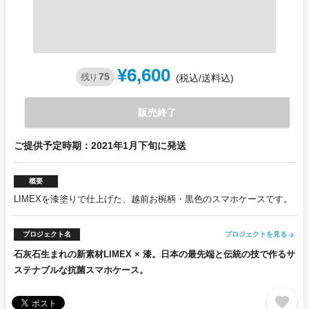
¥6,600
75
残り
(税込/送料込)
販売終了
ご提供予定時期：2021年1月下旬に発送
概要
LIMEXを漆塗りで仕上げた、越前お椀柄・黒色のスマホケースです。
プロジェクト名
プロジェクトを見る
arrow_forward
石灰石生まれの新素材LIMEX × 漆。日本の最先端と伝統の技で作るサ
ステナブルな抗菌スマホケース。
favorite