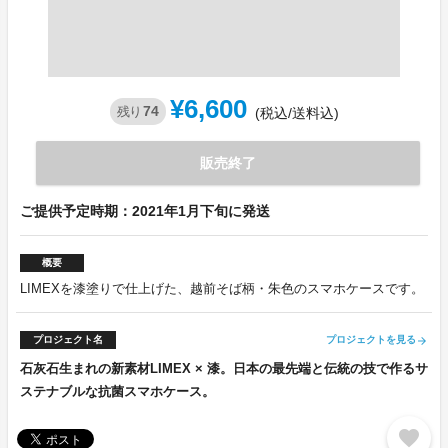
¥6,600
74
残り
(税込/送料込)
販売終了
ご提供予定時期：2021年1月下旬に発送
概要
LIMEXを漆塗りで仕上げた、越前そば柄・朱色のスマホケースです。
プロジェクト名
プロジェクトを見る
arrow_forward
石灰石生まれの新素材LIMEX × 漆。日本の最先端と伝統の技で作るサ
ステナブルな抗菌スマホケース。
favorite