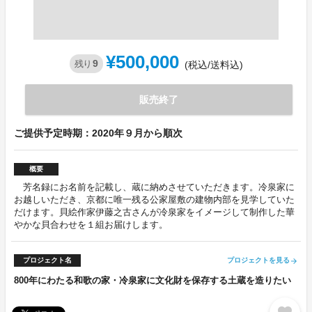
¥500,000
9
残り
(税込/送料込)
販売終了
ご提供予定時期：2020年９月から順次
概要
芳名録にお名前を記載し、蔵に納めさせていただきます。冷泉家に
お越しいただき、京都に唯一残る公家屋敷の建物内部を見学していた
だけます。貝絵作家伊藤之古さんが冷泉家をイメージして制作した華
やかな貝合わせを１組お届けします。
プロジェクト名
プロジェクトを見る
arrow_forward
800年にわたる和歌の家・冷泉家に文化財を保存する土蔵を造りたい