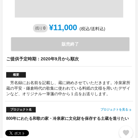
¥11,000
0
残り
(税込/送料込)
販売終了
ご提供予定時期：2020年9月から順次
概要
芳名録にお名前を記載し、蔵に納めさせていただきます。冷泉家所
蔵の平安・鎌倉時代の歌集に使われている料紙の文様を用いたデザイ
ンなど、オリジナル一筆箋の中から１点をお送りします。
プロジェクト名
プロジェクトを見る
arrow_forward
800年にわたる和歌の家・冷泉家に文化財を保存する土蔵を造りたい
favorite