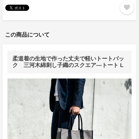
favorite
この商品について
柔道着の生地で作った丈夫で軽いトートバッ
ク 三河木綿刺し子織のスクエア―トート L