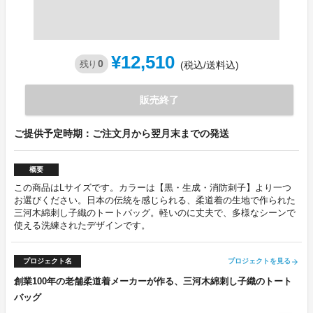
¥12,510
0
残り
(税込/送料込)
販売終了
ご提供予定時期：ご注文月から翌月末までの発送
概要
この商品はLサイズです。カラーは【黒・生成・消防刺子】より一つ
お選びください。日本の伝統を感じられる、柔道着の生地で作られた
三河木綿刺し子織のトートバッグ。軽いのに丈夫で、多様なシーンで
使える洗練されたデザインです。
プロジェクト名
プロジェクトを見る
arrow_forward
創業100年の老舗柔道着メーカーが作る、三河木綿刺し子織のトート
バッグ