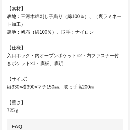
【素材】
表地：三河木綿刺し子織り（綿100％）、（裏ラミネー
ト加工）
裏地：帆布（綿100％）、取手：ナイロン
【仕様】
入口ホック・内オープンポケット×2・内ファスナー付
きポケット×1・底板、底鋲
【サイズ】
縦330×横390×マチ150㎜、取っ手高200㎜
【重さ】
725ｇ
FAQ