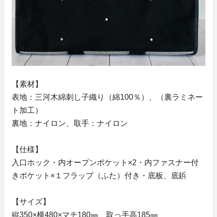
【素材】
表地：三河木綿刺し子織り（綿100％）、（裏ラミネー
ト加工）
裏地：ナイロン、取手：ナイロン
【仕様】
入口ホック・内オープンポケット×2・内ファスナー付
きポケット×１フラップ（ふた）付き・底板、底鋲
【サイズ】
縦350×横480×マチ180㎜、取っ手高185㎜