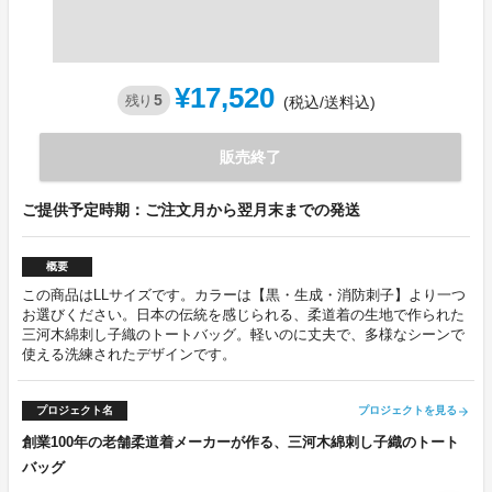
¥17,520
5
残り
(税込/送料込)
販売終了
ご提供予定時期：ご注文月から翌月末までの発送
概要
この商品はLLサイズです。カラーは【黒・生成・消防刺子】より一つ
お選びください。日本の伝統を感じられる、柔道着の生地で作られた
三河木綿刺し子織のトートバッグ。軽いのに丈夫で、多様なシーンで
使える洗練されたデザインです。
プロジェクト名
プロジェクトを見る
arrow_forward
創業100年の老舗柔道着メーカーが作る、三河木綿刺し子織のトート
バッグ