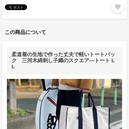
favorite
この商品について
柔道着の生地で作った丈夫で軽いトートバッ
ク 三河木綿刺し子織のスクエア―トート L
L