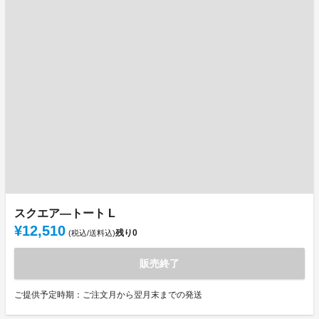
スクエア―トート L
¥12,510
残り
0
(税込/送料込)
販売終了
ご提供予定時期：ご注文月から翌月末までの発送