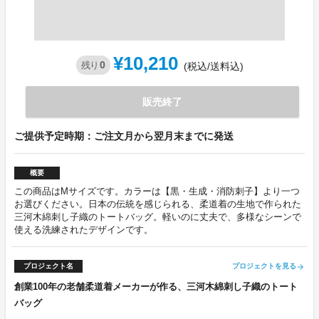
¥10,210
0
残り
(税込/送料込)
販売終了
ご提供予定時期：ご注文月から翌月末までに発送
概要
この商品はMサイズです。カラーは【黒・生成・消防刺子】より一つ
お選びください。日本の伝統を感じられる、柔道着の生地で作られた
三河木綿刺し子織のトートバッグ。軽いのに丈夫で、多様なシーンで
使える洗練されたデザインです。
プロジェクト名
プロジェクトを見る
arrow_forward
創業100年の老舗柔道着メーカーが作る、三河木綿刺し子織のトート
バッグ