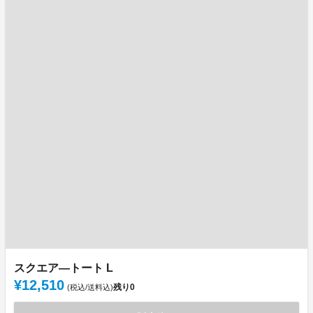
スクエア―トート L
¥12,510
残り
0
(税込/送料込)