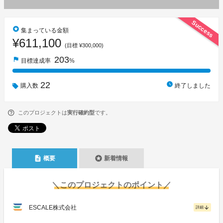
Success
stars
集まっている金額
¥611,100
(目標 ¥300,000)
203
flag
目標達成率
%
22
watch_later
購入数
終了しました
このプロジェクトは
実行確約型
です。
description
stars
概要
新着情報
＼このプロジェクトのポイント／
ESCALE株式会社
arrow_downward
詳細