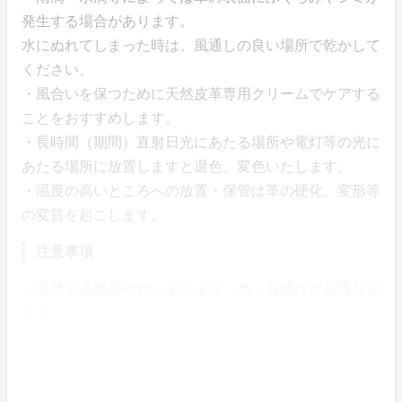
発生する場合があります。
水にぬれてしまった時は、風通しの良い場所で乾かして
ください。
・風合いを保つために天然皮革専用クリームでケアする
ことをおすすめします。
・長時間（期間）直射日光にあたる場所や電灯等の光に
あたる場所に放置しますと退色、変色いたします。
・温度の高いところへの放置・保管は革の硬化、変形等
の変質を起こします。
注意事項
・生産する季節やロットにより、色・質感などが異なり
ます。
・経年変化により色が変化し、風合いも出てきます。
・天然皮革ならではの原皮の風合いを生かした染料仕上
げのため、表面にキズ・色ムラ・シワがある場合がござ