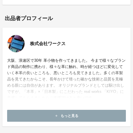
出品者プロフィール
株式会社ワークス
大阪、浪速区で30年 革小物を作ってきました。 今まで様々なブラン
ド商品の制作に携わり、様々な革に触れ、時が経つほどに変化して
いく本革の良いところも、悪いところも見てきました。多くの革製
品を見てきたからこそ、長年かけて培った確かな技術と品質を見極
める眼には自信があります。 オリジナルブランドとしては駆け出し
ですが、「本革」×「日本製」にこだわった real works 「KIYO」に
共感してもらえましたらご支援頂けると幸いです。
ホームページ：
http://www.works-web.jp/
もっと見る
add
お問い合わせ：
hori0128@gmail.com