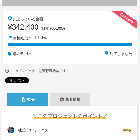
Success
stars
集まっている金額
¥342,400
(目標 ¥300,000)
114
flag
目標達成率
%
38
watch_later
購入数
終了しました
このプロジェクトは
実行確約型
です。
description
stars
概要
新着情報
＼このプロジェクトのポイント／
株式会社ワークス
arrow_downward
詳細