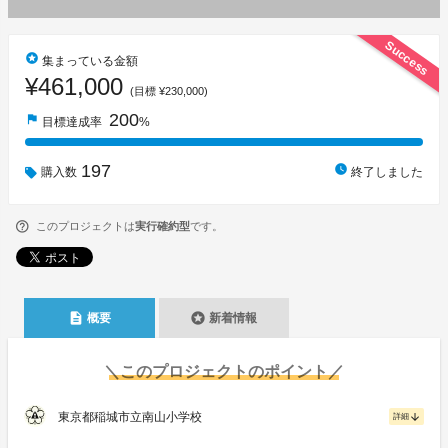
Success
stars
集まっている金額
¥461,000
(目標 ¥230,000)
200
flag
目標達成率
%
197
watch_later
購入数
終了しました
このプロジェクトは
実行確約型
です。
description
stars
概要
新着情報
＼このプロジェクトのポイント／
東京都稲城市立南山小学校
arrow_downward
詳細