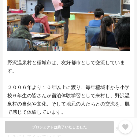
野沢温泉村と稲城市は、友好都市として交流していま
す。
２００６年より１０年以上に渡り、毎年稲城市から小学
校６年生の皆さんが宿泊体験学習として来村し、野沢温
泉村の自然や文化、そして地元の人たちとの交流を、肌
で感じて体験しています。
favorite
プロジェクトは終了いたしました
稲城市とは違った小さな村の生活を体感することを、楽
しみにしてくれています。