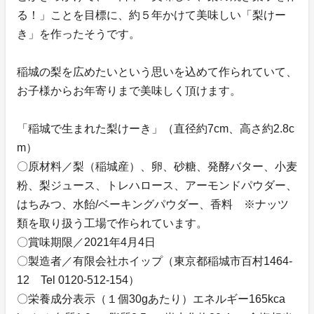
る！」ことを目標に、約５年かけて美味しい「梨けー
き」を作ったそうです。
稲城の梨を広めたいという思いを込めて作られていて、
お子様からお年寄りまで美味しく頂けます。
「稲城で生まれた梨けーき」（直径約7cm、高さ約2.8c
m）
〇原材料／梨（稲城産）、卵、砂糖、発酵バター、小麦
粉、梨ジュース、トレハロース、アーモンドパウダー、
はちみつ、水飴/ベーキングパウダー、香料 ※ナッツ
類を取り扱う工場で作られています。
〇賞味期限／2021年4月4日
〇製造者／有限会社ホイップ（東京都稲城市百村1464-
12 Tel 0120-512-154）
〇栄養成分表示（１個30gあたり）エネルギー165kca