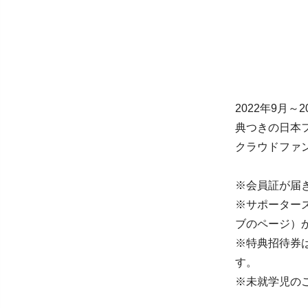
2022年9月
典つきの日本
クラウドファ
※会員証が届
※サポーター
ブのページ）
※特典招待券
す。
※未就学児の