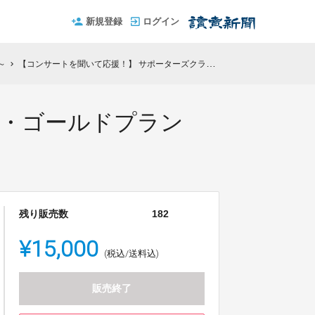
新規登録
ログイン
～
【コンサートを聞いて応援！】 サポーターズクラブ・ゴールドプランC（プレゼント：新座クラフトビール4本セット）
chevron_right
ブ・ゴールドプラン
残り販売数
182
¥15,000
(税込/送料込)
販売終了