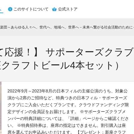
このサイトについて
公式ストア
楽団～あらゆる人々へ、世代へ、地域へ、世界へ－未来へ繋がる社会活動のために
て応援！】 サポーターズクラ
座クラフトビール4本セット）
2022年9月～2023年8月の日本フィルの主催公演のうち、対象公
演から2席のご招待など、特典つきの日本フィル・サポーターズ
クラブにご入会いただくプランです。クラウドファンディング限
定デザインの会員証をお届けします。 ※サポーターズクラブメ
ンバーの特典詳細については、「詳細」ページからご確認くださ
い。 ※特典招待券は、座席の指定はできません。割引購入は座
席を選んでお申込みいただけます。 【プレゼント：新座クラフ