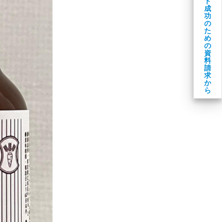
ト
成
功
の
た
め
の
資
料
請
求
か
ら