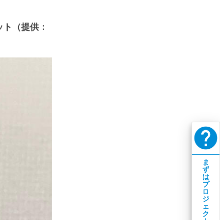
セット（提供：
help
ま
ず
は
プ
ロ
ジ
ェ
ク