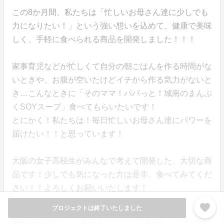
この8か月間、私たちは「忙しいお母さん達に少しでも
力になりたい！」という強い想いを込めて、健康で美味
しく、手軽に食べられる商品を開発しました！！！
家事育児などが忙しくて自分の朝ごはんを作る時間がな
いときや、お腹が空いたけどイチから作る気力がないと
き…こんなときに「そのママ！パパっと！城南のまんぷ
くSOYスープ」食べてもらいたいです！
とにかく！私たちは！毎日忙しいお母さん達にパワーを
届けたい！！と思っています！
大阪の女子高校生がみんなで考えて開発した、大切な商
品です！少しでも気になった方は是非、食べてみてくだ
さい！！よろしくお願いいたします！
favorite
プロジェクトは終了いたしました