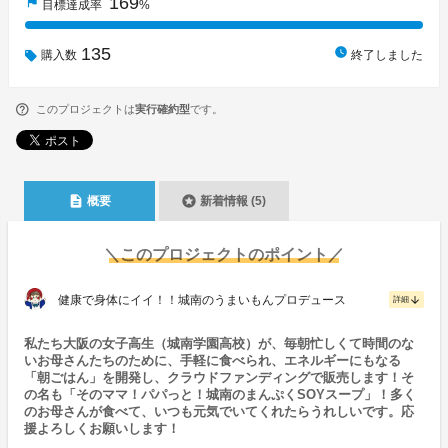
169
flag
目標達成率
%
135
watch_later
購入数
終了しました
このプロジェクトは
実行確約型
です。
description
stars
概要
新着情報 (5)
＼このプロジェクトのポイント／
健康で身体にイイ！！城南のうまいもんプロデュース
arrow_downward
詳細
私たち大阪の女子高生（城南学園高校）が、毎朝忙しくて時間のな
いお母さんたちのために、手軽に食べられ、エネルギーにもなる
「朝ごはん」を開発し、クラウドファンディングで販売します！そ
の名も「そのママ！パパっと！城南のまんぷくSOYスープ」！多く
のお母さんが食べて、いつも元気でいてくれたらうれしいです。応
援よろしくお願いします！