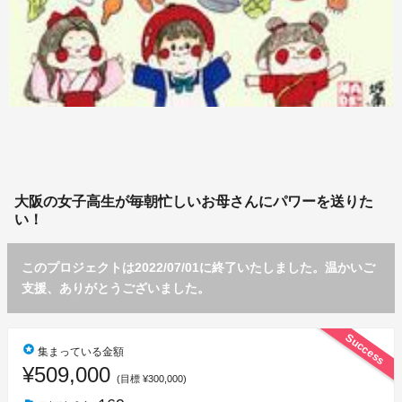
大阪の女子高生が毎朝忙しいお母さんにパワーを送りた
い！
このプロジェクトは2022/07/01に終了いたしました。温かいご
支援、ありがとうございました。
Success
stars
集まっている金額
¥509,000
(目標 ¥300,000)