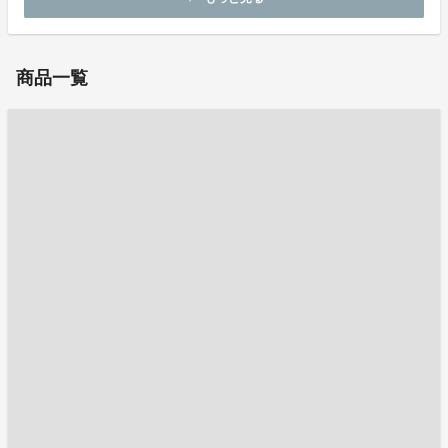
お問い合わせ：
mirai_tsubo@kpost.kokubu.co.jp
商品一覧