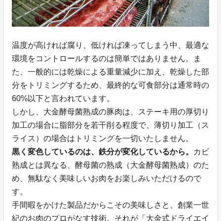
温度が高ければ腐り、低ければ凍ってしまう中、最適な
環境をコントロールするのは簡単ではありません。ま
た、一般的には乾燥による重量減少に加え、乾燥した部
分をトリミングするため、最終的な可食部分は通常時の
60%以下と言われています。
しかし、大金酵母菌熟成の豚肉は、ステーキ用の厚切り
加工の場合に脂部分を若干削る程度で、薄切り加工（ス
ライス）の場合はトリミングを一切いたしません。
黒く変色しているのは、鉄分が変化しているから。
カビ
熟成とは異なる、酵母菌の熟成（大金酵母菌熟成）のた
め、無駄なく美味しいお肉をお楽しみいただけるので
す。
手間暇をかけた製品だからこその美味しさと、創業一世
紀のお肉のプロがなす技術。それが「大金式ドライエイ