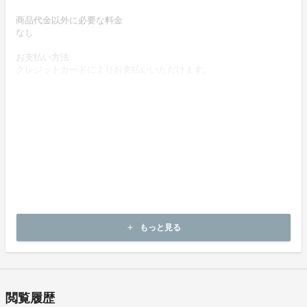
商品代金以外に必要な料金
なし
お支払い方法
クレジットカードによりお支払いいただけます。
お支払い時期
【実行確約型】
商品購入時に決済します。
商品（チケット記載内容）のお引渡し時期
商品の引渡し時期またはサービスの提供時期は、プロジェクトペー
ジの記載をご確認ください。
キャンセルの可否と条件
【実行確約型】
キャンセルはできません。
もっと見る
add
決済完了後の返金は一切できません。
閲覧履歴