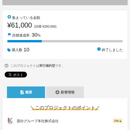
stars
集まっている金額
¥61,000
(目標 ¥200,000)
30
flag
目標達成率
%
10
watch_later
購入数
終了しました
このプロジェクトは
実行確約型
です。
description
stars
概要
新着情報
＼このプロジェクトのポイント／
国分グループ本社株式会社
arrow_downward
詳細