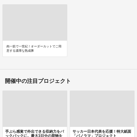
肉一筋で一世紀！オーダーカットでご用
意する濃厚な熟成豚
開催中の注目プロジェクト
手ぶら感覚で外出できる収納力をバ
サッカー日本代表を応援！特大紙面
ックパックに。最大3日分の荷物を
「パノラマ」プロジェクト