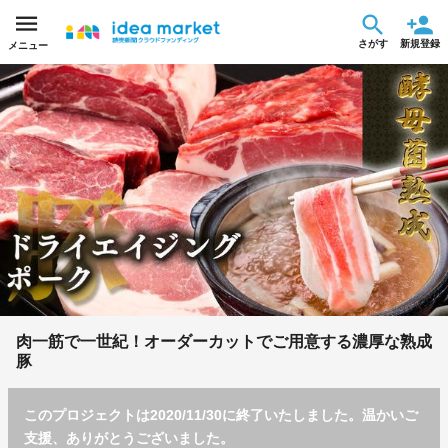
さがす
新規登録
メニュー
肉一筋で一世紀！オーダーカットでご用意する濃厚な熟成
豚
このプロジェクトは2020/11/30に終了いたしました。温かいご
支援、ありがとうございました。