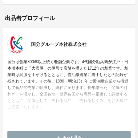
出品者プロフィール
国分グループ本社株式会社
国分は創業300年以上続く老舗企業です。4代國分勘兵衛が江戸・日
本橋本町に「大國屋」の屋号で店舗を構えた1712年の創業です。創
業時は呉服を手がけるとともに、醤油醸造業に着手したとの記録が
残されています。その後、1880（明治13）年に醤油醸造業から撤退
して食品卸売業に転換し、現在に至ります。長年培った「問屋の目
利き」を活かし、全国各地・世界各国から商品を厳選して調達する
とともに、問屋として「売れる商品」「売れるしくみ」をお客様に
ご提案いたします。
ホームページ：
https://www.kokubu.co.jp/
もっと見る
add