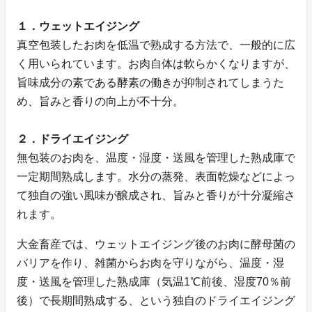
１．ウェットエイジング
真空包装したお肉を低温で熟成する方法で、一般的に広
く用いられています。お肉自体は軟らかくなりますが、
旨味成分の素である酵素の働きが抑制されてしまうた
め、旨みと香りの向上が不十分。
２．ドライエイジング
無包装のお肉を、温度・湿度・送風を管理した熟成庫で
一定期間熟成します。水分の蒸発、表面乾燥などによっ
て独自の強い風味が醸成され、旨みと香りが十分凝縮さ
れます。
大金畜産では、ウェットエイジング後のお肉に酵母菌の
バリアを作り、雑菌からお肉を守りながら、温度・湿
度・送風を管理した熟成庫（気温1℃前後、湿度70％前
後）で長期間熟成する、という独自のドライエイジング