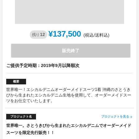
¥137,500
12
残り
(税込/送料込)
販売終了
ご提供予定時期：2019年9月以降順次
概要
世界唯一！エシカルデニムオーダーメイドスーツ1着 沖縄のさとうき
びから生まれたエシカルデニム生地を使用して、オーダーメイドスー
ツをお仕立ていたします。
プロジェクト名
プロジェクトを見る
arrow_forward
世界唯一。さとうきびから生まれたエシカルデニムでオーダーメイド
スーツを限定先行販売！！