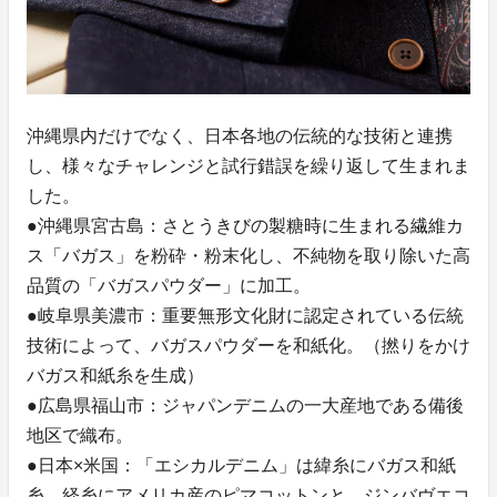
沖縄県内だけでなく、日本各地の伝統的な技術と連携
し、様々なチャレンジと試行錯誤を繰り返して生まれま
した。
●沖縄県宮古島：さとうきびの製糖時に生まれる繊維カ
ス「バガス」を粉砕・粉末化し、不純物を取り除いた高
品質の「バガスパウダー」に加工。
●岐阜県美濃市：重要無形文化財に認定されている伝統
技術によって、バガスパウダーを和紙化。（撚りをかけ
バガス和紙糸を生成）
●広島県福山市：ジャパンデニムの一大産地である備後
地区で織布。
●日本×米国：「エシカルデニム」は緯糸にバガス和紙
糸、経糸にアメリカ産のピマコットンと、ジンバヴエコ