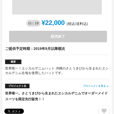
¥22,000
19
残り
(税込/送料込)
販売終了
ご提供予定時期：2019年9月以降順次
概要
世界唯一！エシカルデニムハット 沖縄のさとうきびから生まれたエシ
カルデニム生地を使用したハットです。
プロジェクト名
プロジェクトを見る
arrow_forward
世界唯一。さとうきびから生まれたエシカルデニムでオーダーメイド
スーツを限定先行販売！！
favorite