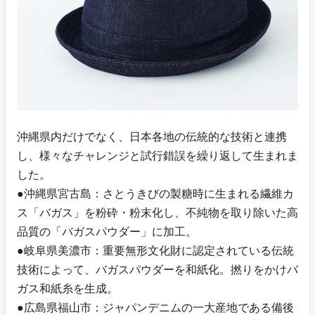
沖縄県内だけでなく、日本各地の伝統的な技術と連携
し、様々なチャレンジと試行錯誤を繰り返して生まれま
した。
●沖縄県宮古島：さとうきびの製糖時に生まれる繊維カ
ス「バガス」を粉砕・粉末化し、不純物を取り除いた高
品質の「バガスパウダー」に加工。
●岐阜県美濃市：重要無形文化財に認定されている伝統
技術によって、バガスパウダーを和紙化。撚りをかけバ
ガス和紙糸を生成。
●広島県福山市：ジャパンデニムの一大産地である備後