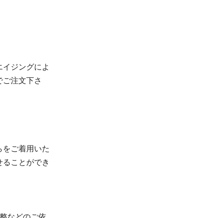
エイジングによ
でご注文下さ
らをご着用いた
せることができ
調整などのご依