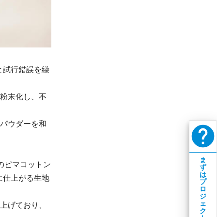
と試行錯誤を繰
・粉末化し、不
スパウダーを和
help
ま
のピマコットン
ず
は
に仕上がる生地
プ
ロ
ジ
ェ
め上げており、
ク