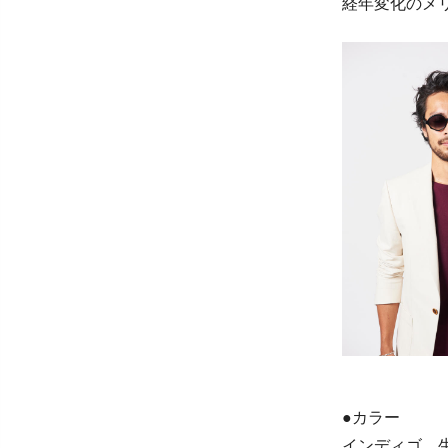
経年変化のメ
●カラー
インディゴ、