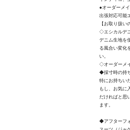
●オーダーメ
出張対応可能
【お取り扱い
◇エシカルデ
デニム生地を
る風合い変化
い。
◇オーダーメ
◆採寸時の持
特にお持ちい
もし、お気に
だければと思
ます。
◆アフターフ
スーツ（ジャ