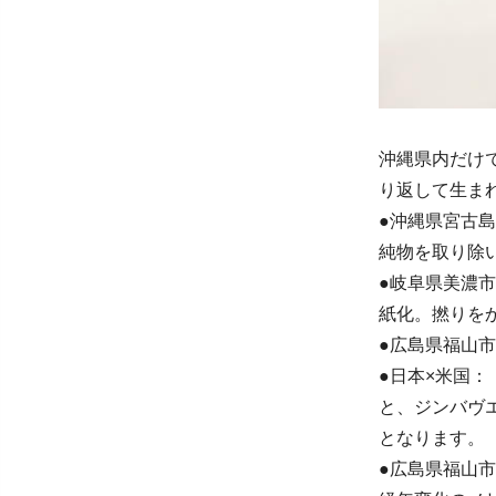
沖縄県内だけ
り返して生ま
●沖縄県宮古
純物を取り除
●岐阜県美濃
紙化。撚りを
●広島県福山
●日本×米国
と、ジンバヴ
となります。
●広島県福山