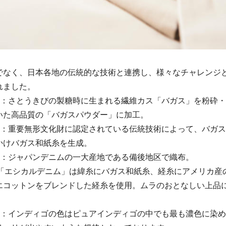
でなく、日本各地の伝統的な技術と連携し、様々なチャレンジ
れました。
島：さとうきびの製糖時に生まれる繊維カス「バガス」を粉砕
いた高品質の「バガスパウダー」に加工。
市：重要無形文化財に認定されている伝統技術によって、バガ
かけバガス和紙糸を生成。
市：ジャパンデニムの一大産地である備後地区で織布。
：「エシカルデニム」は緯糸にバガス和紙糸、経糸にアメリカ産
エコットンをブレンドした経糸を使用。ムラのおとなしい上品
市：インディゴの色はピュアインディゴの中でも最も濃色に染