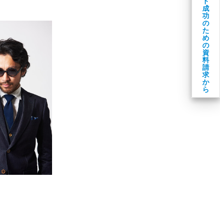
ト
成
功
の
た
め
の
資
料
請
求
か
ら