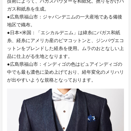
技術によって、バガスパウダーを和紙化。撚りをかけバ
ガス和紙糸を生成。
●広島県福山市：ジャパンデニムの一大産地である備後
地区で織布。
●日本×米国：「エシカルデニム」は緯糸にバガス和紙
糸、経糸にアメリカ産のピマコットンと、ジンバヴエコ
ットンをブレンドした経糸を使用。ムラのおとなしい上
品に仕上がる生地となります。
●広島県福山市：インディゴの色はピュアインディゴの
中でも最も濃色に染め上げており、経年変化のメリハリ
が出やすいような規格となっております。