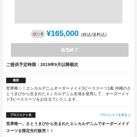
¥165,000
8
残り
(税込/送料込)
販売終了
ご提供予定時期：2019年9月以降順次
概要
世界唯一！エシカルデニムオーダーメイド3ピーススーツ1着 沖縄のさ
とうきびから生まれたエシカルデニム生地を使用して、オーダーメイ
ド3ピーススーツをお仕立ていたします。
プロジェクト名
プロジェクトを見る
arrow_forward
世界唯一。さとうきびから生まれたエシカルデニムでオーダーメイド
スーツを限定先行販売！！