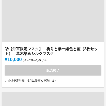
⑫【沖宮限定マスク】「祈りと染ー緋色と藍（2枚セッ
ト）」草木染めシルクマスク
¥10,000
残り
35
(税込/送料込)
販売終了
ご提供予定時期：5月以降順次発送します