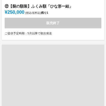
㉒【裂の額装】ふくみ額「ひな形ー結」
¥250,000
残り
1
(税込/送料込)
販売終了
ご提供予定時期：5月以降で順次発送