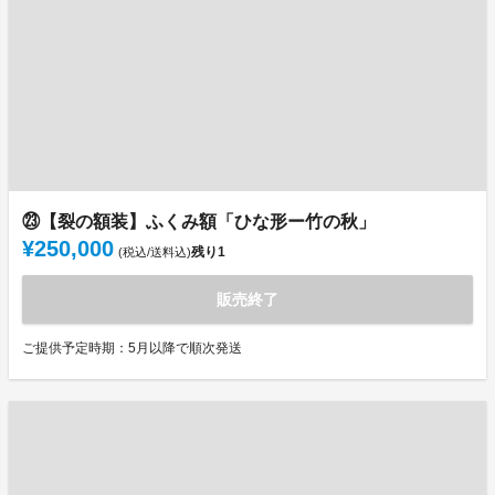
㉓【裂の額装】ふくみ額「ひな形ー竹の秋」
¥250,000
残り
1
(税込/送料込)
販売終了
ご提供予定時期：5月以降で順次発送