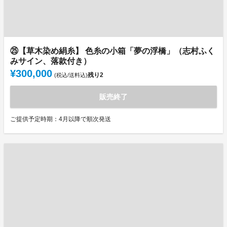
㉕【草木染め絹糸】 色糸の小箱「夢の浮橋」（志村ふく
みサイン、落款付き）
¥300,000
残り
2
(税込/送料込)
販売終了
ご提供予定時期：4月以降で順次発送