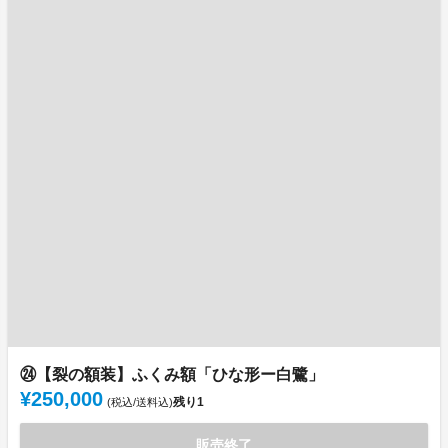
㉔【裂の額装】ふくみ額「ひな形ー白鷺」
¥250,000
残り
1
(税込/送料込)
販売終了