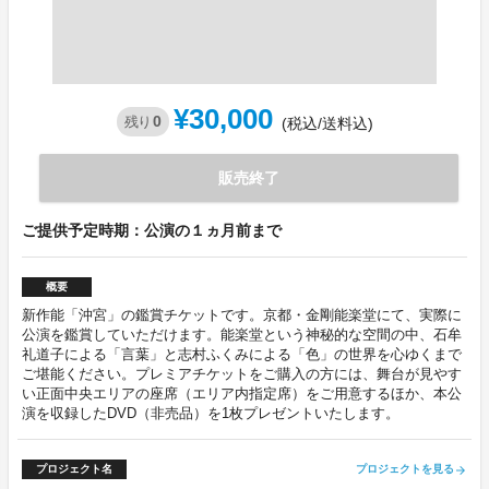
¥30,000
0
残り
(税込/送料込)
販売終了
ご提供予定時期：公演の１ヵ月前まで
概要
新作能「沖宮」の鑑賞チケットです。京都・金剛能楽堂にて、実際に
公演を鑑賞していただけます。能楽堂という神秘的な空間の中、石牟
礼道子による「言葉」と志村ふくみによる「色」の世界を心ゆくまで
ご堪能ください。プレミアチケットをご購入の方には、舞台が見やす
い正面中央エリアの座席（エリア内指定席）をご用意するほか、本公
演を収録したDVD（非売品）を1枚プレゼントいたします。
プロジェクト名
プロジェクトを見る
arrow_forward