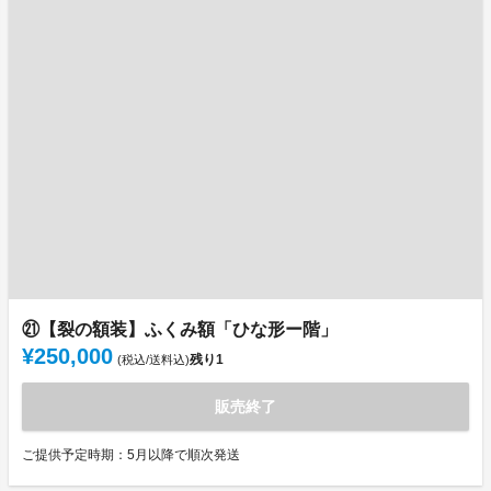
㉑【裂の額装】ふくみ額「ひな形ー階」
¥250,000
残り
1
(税込/送料込)
販売終了
ご提供予定時期：5月以降で順次発送