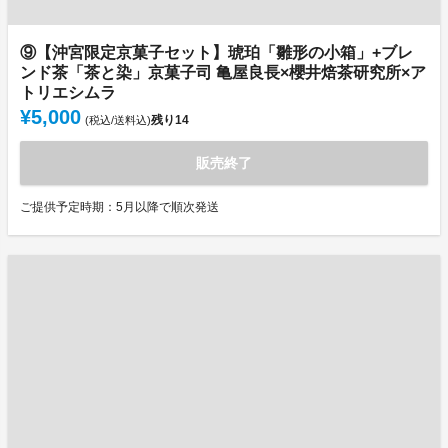
⑨【沖宮限定京菓子セット】琥珀「雛形の小箱」+ブレ
ンド茶「茶と染」京菓子司 亀屋良長×櫻井焙茶研究所×ア
トリエシムラ
¥5,000
残り
14
(税込/送料込)
販売終了
ご提供予定時期：5月以降で順次発送