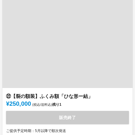
㉒【裂の額装】ふくみ額「ひな形ー結」
¥250,000
残り
1
(税込/送料込)
販売終了
ご提供予定時期：5月以降で順次発送