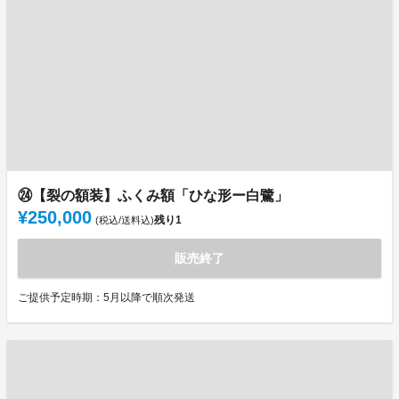
㉔【裂の額装】ふくみ額「ひな形ー白鷺」
¥250,000
残り
1
(税込/送料込)
販売終了
ご提供予定時期：5月以降で順次発送