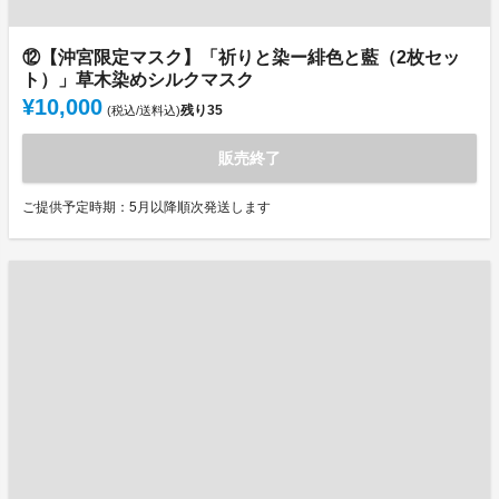
⑫【沖宮限定マスク】「祈りと染ー緋色と藍（2枚セッ
ト）」草木染めシルクマスク
¥10,000
残り
35
(税込/送料込)
販売終了
ご提供予定時期：5月以降順次発送します