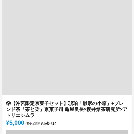
⑨【沖宮限定京菓子セット】琥珀「雛形の小箱」+ブレ
ンド茶「茶と染」京菓子司 亀屋良長×櫻井焙茶研究所×ア
トリエシムラ
¥5,000
残り
14
(税込/送料込)