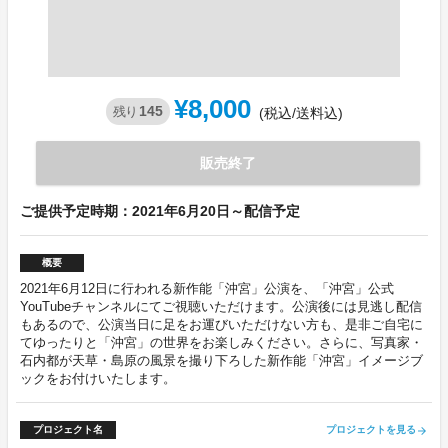
¥8,000
145
残り
(税込/送料込)
販売終了
ご提供予定時期：2021年6月20日～配信予定
概要
2021年6月12日に行われる新作能「沖宮」公演を、「沖宮」公式
YouTubeチャンネルにてご視聴いただけます。公演後には見逃し配信
もあるので、公演当日に足をお運びいただけない方も、是非ご自宅に
てゆったりと「沖宮」の世界をお楽しみください。さらに、写真家・
石内都が天草・島原の風景を撮り下ろした新作能「沖宮」イメージブ
ックをお付けいたします。
プロジェクト名
プロジェクトを見る
arrow_forward