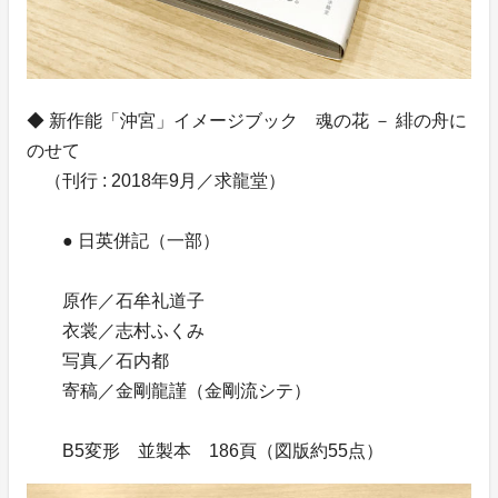
◆ 新作能「沖宮」イメージブック 魂の花 － 緋の舟に
のせて
（刊行 : 2018年9月／求龍堂）
● 日英併記（一部）
原作／石牟礼道子
衣裳／志村ふくみ
写真／石内都
寄稿／金剛龍謹（金剛流シテ）
B5変形 並製本 186頁（図版約55点）