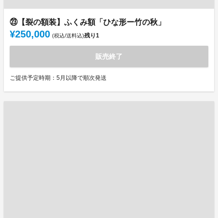
㉓【裂の額装】ふくみ額「ひな形ー竹の秋」
¥250,000
残り
1
(税込/送料込)
販売終了
ご提供予定時期：5月以降で順次発送