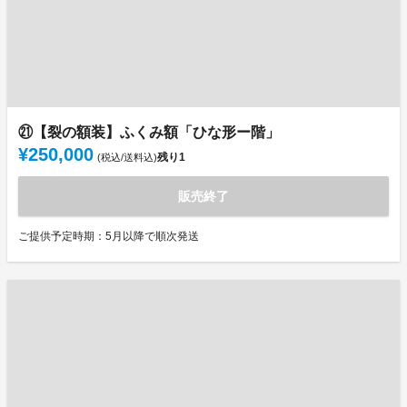
㉑【裂の額装】ふくみ額「ひな形ー階」
¥250,000
残り
1
(税込/送料込)
販売終了
ご提供予定時期：5月以降で順次発送