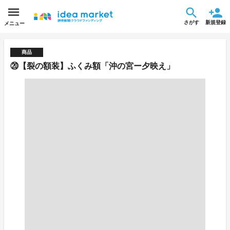
さがす
新規登録
メニュー
商品
⑳【裂の額装】ふくみ額「沖の宮ー夕映え」