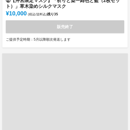
⑫【沖宮限定マスク】「祈りと染ー緋色と藍（2枚セッ
ト）」草木染めシルクマスク
¥10,000
残り
35
(税込/送料込)
販売終了
ご提供予定時期：5月以降順次発送します