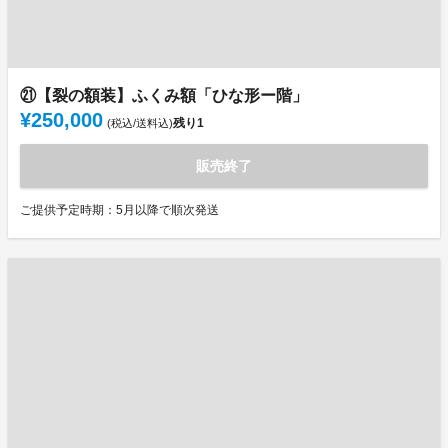
㉑【裂の額装】ふくみ額「ひな形ー階」
¥250,000
残り
1
(税込/送料込)
販売終了
ご提供予定時期：5月以降で順次発送