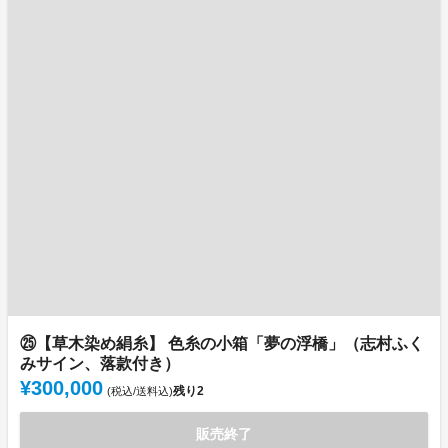
㉕【草木染め絹糸】 色糸の小箱「夢の浮橋」（志村ふく
みサイン、落款付き）
¥300,000
残り
2
(税込/送料込)
販売終了