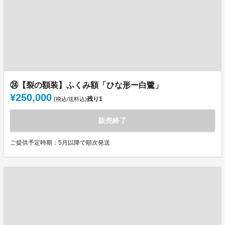
㉔【裂の額装】ふくみ額「ひな形ー白鷺」
¥250,000
残り
1
(税込/送料込)
販売終了
ご提供予定時期：5月以降で順次発送