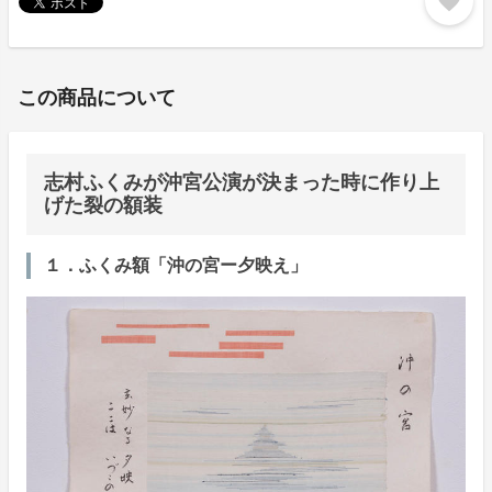
favorite
この商品について
志村ふくみが沖宮公演が決まった時に作り上
げた裂の額装
１．ふくみ額「沖の宮ー夕映え」