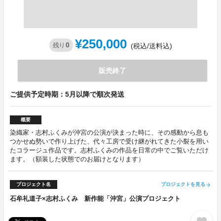
¥250,000
0
残り
(税込/送料込)
販売終了
ご提供予定時期：5月以降で順次発送
概要
染織家・志村ふくみが沖宮の公演が決まった時に、その感動から息も
つかせぬ勢いで作り上げた、代々工房で受け継がれてきた小裂を用い
たコラージュ作品です。志村ふくみの作品を日常の中でご覧いただけ
ます。（額装した状態でのお届けとなります）
プロジェクト名
プロジェクトを見る
arrow_forward
石牟礼道子×志村ふくみ 新作能「沖宮」公演プロジェクト