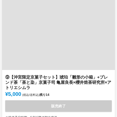
⑨【沖宮限定京菓子セット】琥珀「雛形の小箱」+ブレ
ンド茶「茶と染」京菓子司 亀屋良長×櫻井焙茶研究所×ア
トリエシムラ
¥5,000
残り
14
(税込/送料込)
販売終了