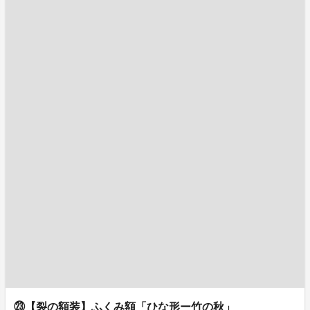
㉓【裂の額装】ふくみ額「ひな形ー竹の秋」