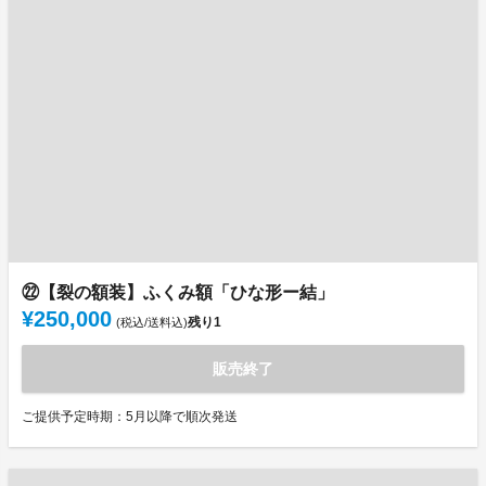
㉒【裂の額装】ふくみ額「ひな形ー結」
¥250,000
残り
1
(税込/送料込)
販売終了
ご提供予定時期：5月以降で順次発送