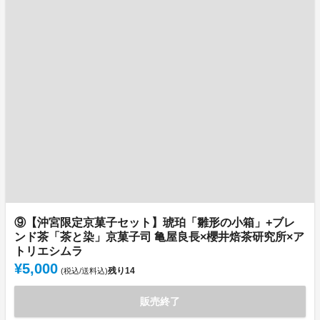
⑨【沖宮限定京菓子セット】琥珀「雛形の小箱」+ブレ
ンド茶「茶と染」京菓子司 亀屋良長×櫻井焙茶研究所×ア
トリエシムラ
¥5,000
残り
14
(税込/送料込)
販売終了