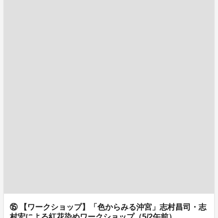
⑮ 【ワークショップ】「色からみる沖宮」志村昌司・志
村宏による紅花染めワークショップ（5/2午前）