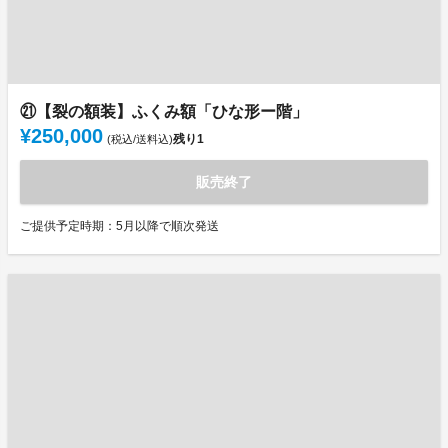
㉑【裂の額装】ふくみ額「ひな形ー階」
¥250,000
残り
1
(税込/送料込)
販売終了
ご提供予定時期：5月以降で順次発送