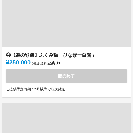
㉔【裂の額装】ふくみ額「ひな形ー白鷺」
¥250,000
残り
1
(税込/送料込)
販売終了
ご提供予定時期：5月以降で順次発送