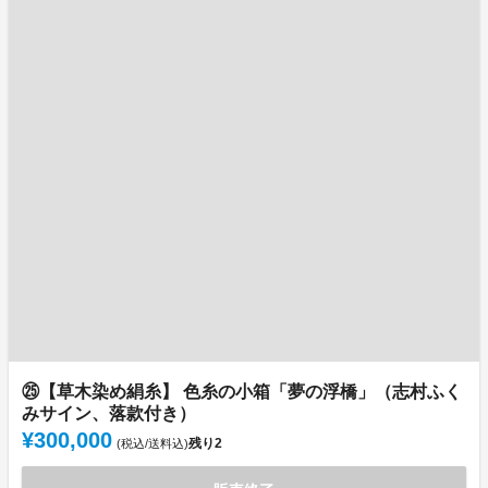
㉕【草木染め絹糸】 色糸の小箱「夢の浮橋」（志村ふく
みサイン、落款付き）
¥300,000
残り
2
(税込/送料込)