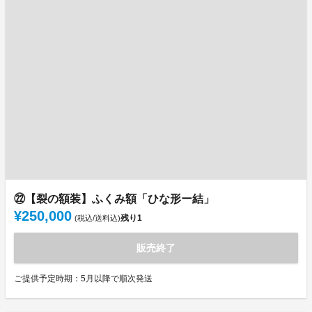
㉒【裂の額装】ふくみ額「ひな形ー結」
¥250,000
残り
1
(税込/送料込)
販売終了
ご提供予定時期：5月以降で順次発送