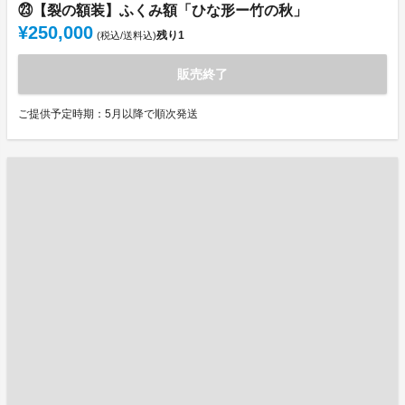
㉓【裂の額装】ふくみ額「ひな形ー竹の秋」
¥250,000
残り
1
(税込/送料込)
販売終了
ご提供予定時期：5月以降で順次発送