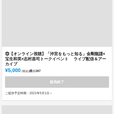
⑬【オンライン視聴】「沖宮をもっと知る」金剛龍謹×
宝生和英×志村昌司トークイベント ライブ配信＆アー
カイブ
¥5,000
残り
287
(税込)
販売終了
ご提供予定時期：2021年5月1日～