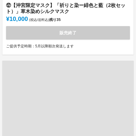
⑫【沖宮限定マスク】「祈りと染ー緋色と藍（2枚セッ
ト）」草木染めシルクマスク
¥10,000
残り
35
(税込/送料込)
販売終了
ご提供予定時期：5月以降順次発送します