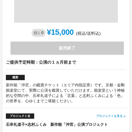
¥15,000
0
残り
(税込/送料込)
販売終了
ご提供予定時期：公演の１ヵ月前まで
概要
新作能「沖宮」の鑑賞チケット（エリア内指定席）です。京都・金剛
能楽堂にて、実際に公演を鑑賞していただけます。能楽堂という神秘
的な空間の中、石牟礼道子による「言葉」と志村ふくみによる「色」
の世界を、心ゆくまでご堪能ください。
プロジェクト名
プロジェクトを見る
arrow_forward
石牟礼道子×志村ふくみ 新作能「沖宮」公演プロジェクト